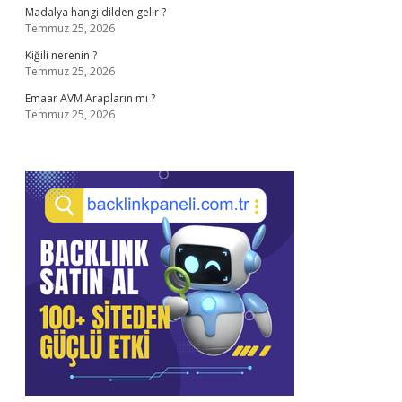
Madalya hangi dilden gelir ?
Temmuz 25, 2026
Kiğili nerenin ?
Temmuz 25, 2026
Emaar AVM Arapların mı ?
Temmuz 25, 2026