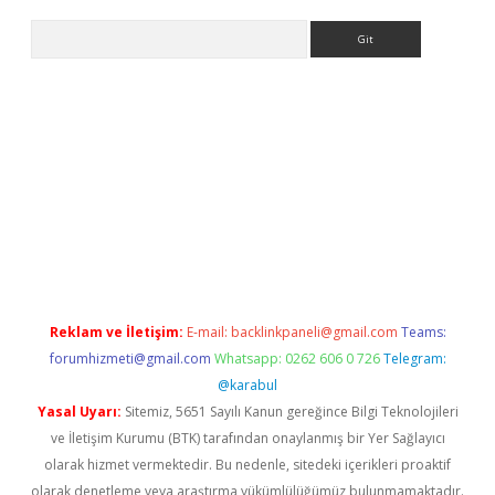
Arama
etci giriş
betci
tulipbet güncel
Reklam ve İletişim:
E-mail:
backlinkpaneli@gmail.com
Teams:
forumhizmeti@gmail.com
Whatsapp: 0262 606 0 726
Telegram:
@karabul
Yasal Uyarı:
Sitemiz, 5651 Sayılı Kanun gereğince Bilgi Teknolojileri
ve İletişim Kurumu (BTK) tarafından onaylanmış bir Yer Sağlayıcı
olarak hizmet vermektedir. Bu nedenle, sitedeki içerikleri proaktif
olarak denetleme veya araştırma yükümlülüğümüz bulunmamaktadır.