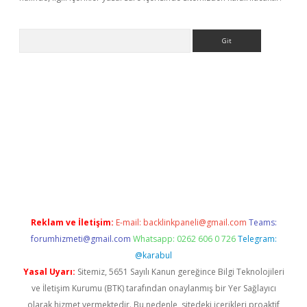
Arama
betci giriş
betci
tulipbet güncel
Reklam ve İletişim:
E-mail:
backlinkpaneli@gmail.com
Teams:
forumhizmeti@gmail.com
Whatsapp: 0262 606 0 726
Telegram:
@karabul
Yasal Uyarı:
Sitemiz, 5651 Sayılı Kanun gereğince Bilgi Teknolojileri
ve İletişim Kurumu (BTK) tarafından onaylanmış bir Yer Sağlayıcı
olarak hizmet vermektedir. Bu nedenle, sitedeki içerikleri proaktif