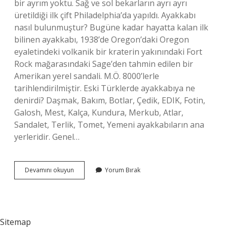
bir ayrım yoktu. Sağ ve sol bekarların ayrı ayrı
üretildiği ilk çift Philadelphia’da yapıldı. Ayakkabı
nasıl bulunmuştur? Bugüne kadar hayatta kalan ilk
bilinen ayakkabı, 1938’de Oregon’daki Oregon
eyaletindeki volkanik bir kraterin yakınındaki Fort
Rock mağarasındaki Sage’den tahmin edilen bir
Amerikan yerel sandali. M.Ö. 8000’lerle
tarihlendirilmiştir. Eski Türklerde ayakkabıya ne
denirdi? Daşmak, Bakım, Botlar, Çedik, EDIK, Fotin,
Galosh, Mest, Kalça, Kundura, Merkub, Atlar,
Sandalet, Terlik, Tomet, Yemeni ayakkabıların ana
yerleridir. Genel…
Ayakkabıyı
Devamını okuyun
Yorum Bırak
Kim
Icat
Etmiştir
Sitemap