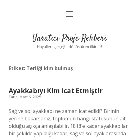
menüyü
Anasayfa
aç
Gizlilik Politikası
Yaratıcı Proje Rehberi
Yasal Uyarı
Hayalleri gerçeğe dönüştüren fikirler!
Hakkımızda
Etiket:
Terliği kim bulmuş
Ayakkabıyı Kim Icat Etmiştir
Tarih: Mart 6, 2025
Sağ ve sol ayakkabı ne zaman icat edildi? Birinin
yerine bakarsanız, toplumun hangi statüsünün ait
olduğu açıkça anlaşılabilir. 1818’e kadar ayakkabılar
bir şekilde yapıldığı kadar, sağ ve sol ayak arasında