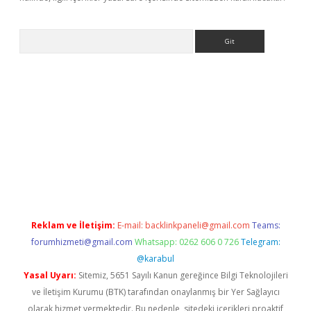
Arama
betci giriş
betci
tulipbet güncel
Reklam ve İletişim:
E-mail:
backlinkpaneli@gmail.com
Teams:
forumhizmeti@gmail.com
Whatsapp: 0262 606 0 726
Telegram:
@karabul
Yasal Uyarı:
Sitemiz, 5651 Sayılı Kanun gereğince Bilgi Teknolojileri
ve İletişim Kurumu (BTK) tarafından onaylanmış bir Yer Sağlayıcı
olarak hizmet vermektedir. Bu nedenle, sitedeki içerikleri proaktif