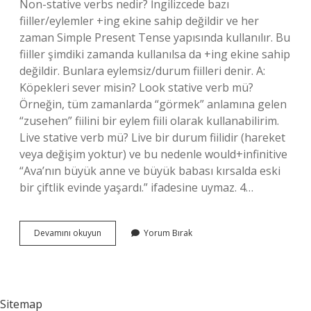
Non-stative verbs nedir? İngilizcede bazı
fiiller/eylemler +ing ekine sahip değildir ve her
zaman Simple Present Tense yapısında kullanılır. Bu
fiiller şimdiki zamanda kullanılsa da +ing ekine sahip
değildir. Bunlara eylemsiz/durum fiilleri denir. A:
Köpekleri sever misin? Look stative verb mü?
Örneğin, tüm zamanlarda “görmek” anlamına gelen
“zusehen” fiilini bir eylem fiili olarak kullanabilirim.
Live stative verb mü? Live bir durum fiilidir (hareket
veya değişim yoktur) ve bu nedenle would+infinitive
“Ava’nın büyük anne ve büyük babası kırsalda eski
bir çiftlik evinde yaşardı.” ifadesine uymaz. 4…
Enjoy
Devamını okuyun
Yorum Bırak
Stative
Mi
Sitemap