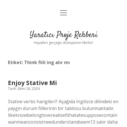
menüyü
Anasayfa
aç
Gizlilik Politikası
Yaratıcı Proje Rehberi
Yasal Uyarı
Hayalleri gerçeğe dönüştüren fikirler!
Hakkımızda
Etiket:
Think fiili ing alır mı
Enjoy Stative Mi
Tarih: Ekim 28, 2024
Stative verbs hangileri? Aşağıda İngilizce dilindeki en
yaygın durum fiillerinin bir tablosu bulunmaktadır.
likeknowbelongloverealisefithatatesupposecontain
wanmeanconsistneedunderstandseem13 satır daha