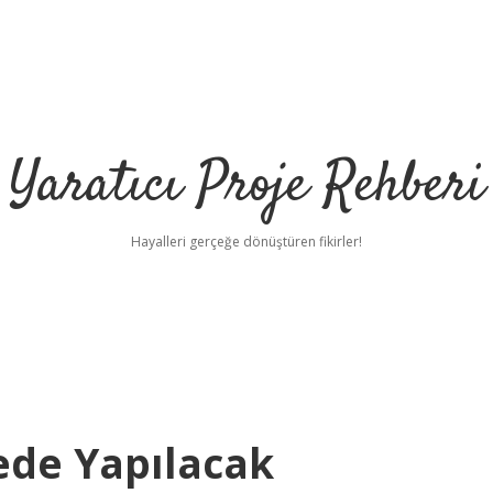
Yaratıcı Proje Rehberi
Hayalleri gerçeğe dönüştüren fikirler!
ilbet m
ede Yapılacak