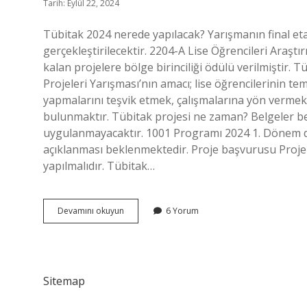
Tarih: Eylül 22, 2024
Tübitak 2024 nerede yapılacak? Yarışmanın final et
gerçekleştirilecektir. 2204-A Lise Öğrencileri Araşt
kalan projelere bölge birinciliği ödülü verilmiştir. 
Projeleri Yarışması’nın amacı; lise öğrencilerinin te
yapmalarını teşvik etmek, çalışmalarına yön vermek 
bulunmaktır. Tübitak projesi ne zaman? Belgeler bel
uygulanmayacaktır. 1001 Programı 2024 1. Dönem 
açıklanması beklenmektedir. Proje başvurusu Proje 
yapılmalıdır. Tübitak…
Tübitak
Devamını okuyun
6 Yorum
2024
Te
Nerede
Yapılacak
Sitemap