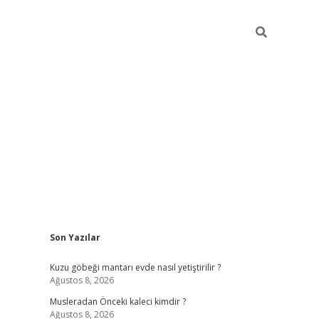
Sidebar
Son Yazılar
obil giriş
piabellacasino
hiltonbet giriş
betexper.xyz
betci giriş
Kuzu göbeği mantarı evde nasıl yetiştirilir ?
Ağustos 8, 2026
Musleradan Önceki kaleci kimdir ?
Ağustos 8, 2026