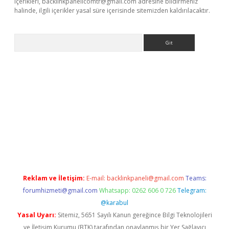
içerikleri,
backlinkpanelicomtr@gmail.com
adresine bildirmeniz
halinde, ilgili içerikler yasal süre içerisinde sitemizden kaldırılacaktır.
Arama
etci giriş
betci
tulipbet güncel
Reklam ve İletişim:
E-mail:
backlinkpaneli@gmail.com
Teams:
forumhizmeti@gmail.com
Whatsapp: 0262 606 0 726
Telegram:
@karabul
Yasal Uyarı:
Sitemiz, 5651 Sayılı Kanun gereğince Bilgi Teknolojileri
ve İletişim Kurumu (BTK) tarafından onaylanmış bir Yer Sağlayıcı