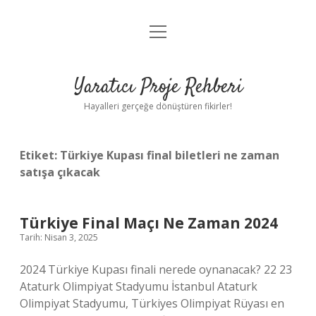
menüyü
Anasayfa
aç
Gizlilik Politikası
Yaratıcı Proje Rehberi
Yasal Uyarı
Hayalleri gerçeğe dönüştüren fikirler!
Hakkımızda
Etiket:
Türkiye Kupası final biletleri ne zaman
satışa çıkacak
Türkiye Final Maçı Ne Zaman 2024
Tarih: Nisan 3, 2025
2024 Türkiye Kupası finali nerede oynanacak? 22 23
Ataturk Olimpiyat Stadyumu İstanbul Ataturk
Olimpiyat Stadyumu, Türkiyes Olimpiyat Rüyası en