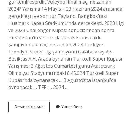
görkemli eserdir. Voleybol final maçı ne zaman
2024? Yarışma 14 Mayıs – 23 Haziran 2024 arasında
gerçekleşti ve son tur Tayland, Bangkok’taki
Huamark Kapalı Stadyumu’nda gerçekleşti. 2023 Ligi
ve 2023 Challenger Kupası sonuçlarından sonra
Hırvatistan’ın yerine ilk olarak Fransa aldı.
Şampiyonluk maçı ne zaman 2024 Türkiye?
Trendyol Süper Lig şampiyonu Galatasaray A.S.
Besiktas A.H. Arada oynanan Türkcell Süper Kupası
Yarışması 3 Ağustos Cumartesi günü Atatetsürk
Olimpiyat Stadyumu’ndaki 8.45.024 Turkcell Süper
Kupası’nda oynanacak … 3 Ağustos’ta İstanbul’da
oynanacak … TFF ›… 2024…
Türkiye
Devamını okuyun
Yorum Bırak
Final
Maçı
Ne
Zaman