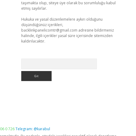
taşımakta olup, siteye üye olarak bu sorumluluğu kabul
etmiş sayılırlar.
Hukuka ve yasal düzenlemelere aykırı olduğunu
düşündüğünüz içerikleri,
backlinkpanelicomtr@gmail.com
adresine bildirmeniz
halinde, ilgili içerikler yasal süre içerisinde sitemizden
kaldırılacaktır.
Arama
06 0 726
Telegram: @karabul