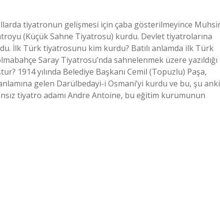
 yıllarda tiyatronun gelişmesi için çaba gösterilmeyince Muhsi
yatroyu (Küçük Sahne Tiyatrosu) kurdu. Devlet tiyatrolarına
du. İlk Türk tiyatrosunu kim kurdu? Batılı anlamda ilk Türk
 Dolmabahçe Saray Tiyatrosu’nda sahnelenmek üzere yazıldığı
tur? 1914 yılında Belediye Başkanı Cemil (Topuzlu) Paşa,
” anlamına gelen Darülbedayi-i Osmani’yi kurdu ve bu, şu anki
ransız tiyatro adamı Andre Antoine, bu eğitim kurumunun