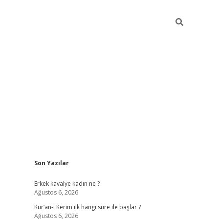
Sidebar
Son Yazılar
 mobil giriş
piabellacasino
hiltonbet giriş
betexper.xyz
betci gir
Erkek kavalye kadın ne ?
Ağustos 6, 2026
Kur’an-ı Kerim ilk hangi sure ile başlar ?
Ağustos 6, 2026