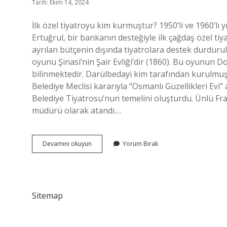
Tarih: Ekim 14, 2024
İlk özel tiyatroyu kim kurmuştur? 1950’li ve 1960’lı
Ertuğrul, bir bankanın desteğiyle ilk çağdaş özel ti
ayrılan bütçenin dışında tiyatrolara destek durdurul
oyunu Şinasi’nin Şair Evliği’dir (1860). Bu oyunun
bilinmektedir. Darülbedayi kim tarafından kurulmuş
Belediye Meclisi kararıyla “Osmanlı Güzellikleri Evi
Belediye Tiyatrosu’nun temelini oluşturdu. Ünlü F
müdürü olarak atandı.…
Ilk
Devamını okuyun
Yorum Bırak
Özel
Tiyatroyu
Kim
Kurdu
Sitemap