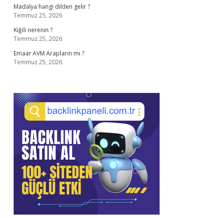
Madalya hangi dilden gelir ?
Temmuz 25, 2026
Kiğili nerenin ?
Temmuz 25, 2026
Emaar AVM Arapların mı ?
Temmuz 25, 2026