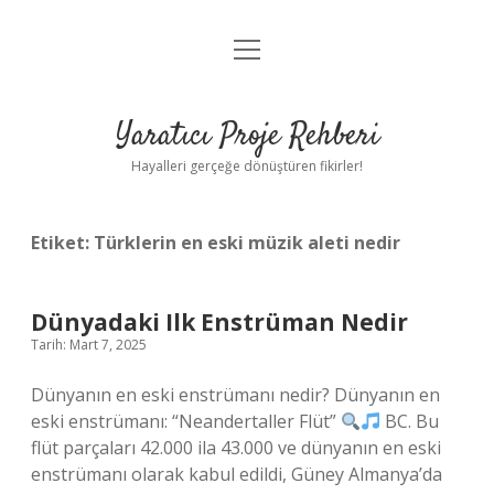
menüyü
Anasayfa
aç
Gizlilik Politikası
Yaratıcı Proje Rehberi
Yasal Uyarı
Hayalleri gerçeğe dönüştüren fikirler!
Hakkımızda
Etiket:
Türklerin en eski müzik aleti nedir
Dünyadaki Ilk Enstrüman Nedir
Tarih: Mart 7, 2025
Dünyanın en eski enstrümanı nedir? Dünyanın en
eski enstrümanı: “Neandertaller Flüt”
BC. Bu
flüt parçaları 42.000 ila 43.000 ve dünyanın en eski
enstrümanı olarak kabul edildi, Güney Almanya’da