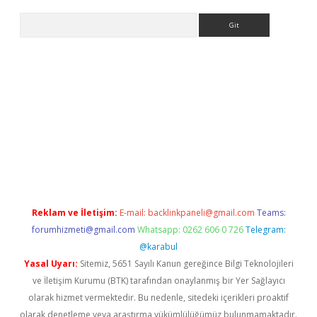
Arama
per.xyz
betci giriş
betci
tulipbet güncel
Reklam ve İletişim:
E-mail:
backlinkpaneli@gmail.com
Teams:
forumhizmeti@gmail.com
Whatsapp: 0262 606 0 726
Telegram:
@karabul
Yasal Uyarı:
Sitemiz, 5651 Sayılı Kanun gereğince Bilgi Teknolojileri
ve İletişim Kurumu (BTK) tarafından onaylanmış bir Yer Sağlayıcı
olarak hizmet vermektedir. Bu nedenle, sitedeki içerikleri proaktif
olarak denetleme veya araştırma yükümlülüğümüz bulunmamaktadır.