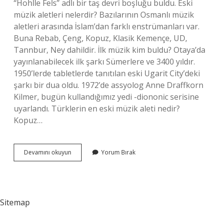
“Hohlle Fels” adlı bir taş devri boşluğu buldu. Eski
müzik aletleri nelerdir? Bazılarının Osmanlı müzik
aletleri arasında İslam’dan farklı enstrümanları var.
Buna Rebab, Çeng, Kopuz, Klasik Kemençe, UD,
Tannbur, Ney dahildir. İlk müzik kim buldu? Otaya’da
yayınlanabilecek ilk şarkı Sümerlere ve 3400 yıldır.
1950’lerde tabletlerde tanıtılan eski Ugarit City’deki
şarkı bir dua oldu. 1972’de assyolog Anne Draffkorn
Kilmer, bugün kullandığımız yedi -diononic serisine
uyarlandı. Türklerin en eski müzik aleti nedir?
Kopuz…
Dünyadaki
Devamını okuyun
Yorum Bırak
Ilk
Enstrüman
Nedir
Sitemap