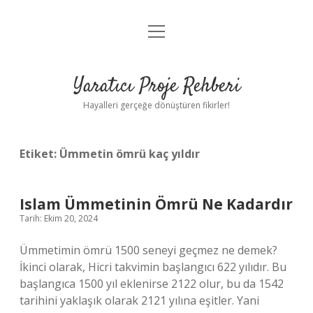
menüyü
Anasayfa
aç
Gizlilik Politikası
Yaratıcı Proje Rehberi
Yasal Uyarı
Hayalleri gerçeğe dönüştüren fikirler!
Hakkımızda
Etiket:
Ümmetin ömrü kaç yıldır
Islam Ümmetinin Ömrü Ne Kadardır
Tarih: Ekim 20, 2024
Ümmetimin ömrü 1500 seneyi geçmez ne demek?
İkinci olarak, Hicri takvimin başlangıcı 622 yılıdır. Bu
başlangıca 1500 yıl eklenirse 2122 olur, bu da 1542
tarihini yaklaşık olarak 2121 yılına eşitler. Yani