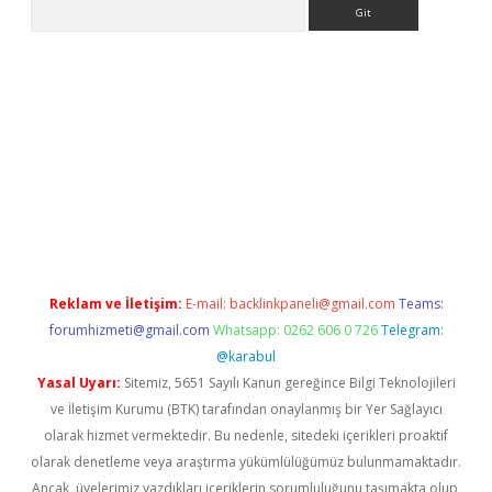
Arama
betci giriş
betci
tulipbet güncel
Reklam ve İletişim:
E-mail:
backlinkpaneli@gmail.com
Teams:
forumhizmeti@gmail.com
Whatsapp: 0262 606 0 726
Telegram:
@karabul
Yasal Uyarı:
Sitemiz, 5651 Sayılı Kanun gereğince Bilgi Teknolojileri
ve İletişim Kurumu (BTK) tarafından onaylanmış bir Yer Sağlayıcı
olarak hizmet vermektedir. Bu nedenle, sitedeki içerikleri proaktif
olarak denetleme veya araştırma yükümlülüğümüz bulunmamaktadır.
Ancak, üyelerimiz yazdıkları içeriklerin sorumluluğunu taşımakta olup,