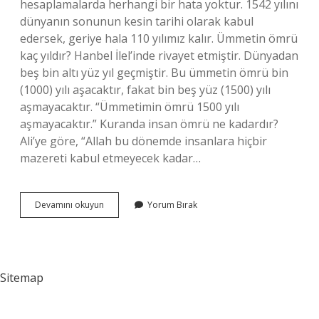
hesaplamalarda herhangi bir hata yoktur. 1542 yılını
dünyanın sonunun kesin tarihi olarak kabul
edersek, geriye hala 110 yılımız kalır. Ümmetin ömrü
kaç yıldır? Hanbel İlel’inde rivayet etmiştir. Dünyadan
beş bin altı yüz yıl geçmiştir. Bu ümmetin ömrü bin
(1000) yılı aşacaktır, fakat bin beş yüz (1500) yılı
aşmayacaktır. “Ümmetimin ömrü 1500 yılı
aşmayacaktır.” Kuranda insan ömrü ne kadardır?
Ali’ye göre, “Allah bu dönemde insanlara hiçbir
mazereti kabul etmeyecek kadar…
Islam
Devamını okuyun
Yorum Bırak
Ümmetinin
Ömrü
Ne
Kadardır
Sitemap