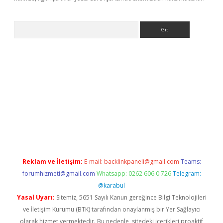
Arama
etci giriş
betci
tulipbet güncel
Reklam ve İletişim:
E-mail:
backlinkpaneli@gmail.com
Teams:
forumhizmeti@gmail.com
Whatsapp: 0262 606 0 726
Telegram:
@karabul
Yasal Uyarı:
Sitemiz, 5651 Sayılı Kanun gereğince Bilgi Teknolojileri
ve İletişim Kurumu (BTK) tarafından onaylanmış bir Yer Sağlayıcı
olarak hizmet vermektedir. Bu nedenle, sitedeki içerikleri proaktif