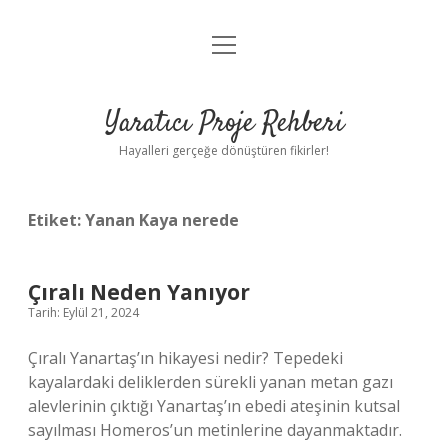
menüyü
Anasayfa
aç
Gizlilik Politikası
Yaratıcı Proje Rehberi
Yasal Uyarı
Hayalleri gerçeğe dönüştüren fikirler!
Hakkımızda
Etiket:
Yanan Kaya nerede
Çıralı Neden Yanıyor
Tarih: Eylül 21, 2024
Çıralı Yanartaş’ın hikayesi nedir? Tepedeki
kayalardaki deliklerden sürekli yanan metan gazı
alevlerinin çıktığı Yanartaş’ın ebedi ateşinin kutsal
sayılması Homeros’un metinlerine dayanmaktadır.