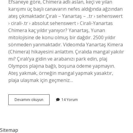
Efsaneye göre, Chimera adlı aslan, keçi ve yılan
karışımı üç başlı canavarın nefes aldığında ağzından
ateş çıkmaktadır.Çıralı – Yanartaş – ..tr › sehenswert
› cirali-.tr › absolut sehenswert › Cirali-Yanartas
Chimera kaç yıldır yanıyor? Yanartaş, Yunan
mitolojisine de konu olmuş bir dağdır. 2500 yıldır
sönmeden yanmaktadır. Videomda Yanartaş Kimera
(Chimera) hikayesini anlattım. Çıralıda mangal yakılır
mı? Çıralı’ya gidin ve arabanızı park edin, plaj
Olympos plajına bağlı, boşuna ödeme yapmayın.
Ateş yakmak, örneğin mangal yapmak yasaktır,
plaja ulaşmak için geçmeniz…
Çıralı
Devamını okuyun
14 Yorum
Neden
Yanıyor
Sitemap