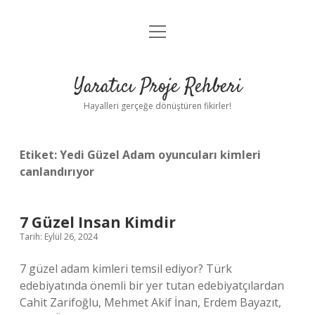
menüyü
Anasayfa
aç
Gizlilik Politikası
Yaratıcı Proje Rehberi
Yasal Uyarı
Hayalleri gerçeğe dönüştüren fikirler!
Hakkımızda
Etiket:
Yedi Güzel Adam oyuncuları kimleri
canlandırıyor
7 Güzel Insan Kimdir
Tarih: Eylül 26, 2024
7 güzel adam kimleri temsil ediyor? Türk
edebiyatında önemli bir yer tutan edebiyatçılardan
Cahit Zarifoğlu, Mehmet Akif İnan, Erdem Bayazıt,