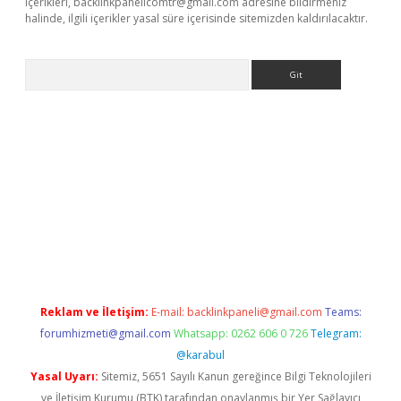
içerikleri,
backlinkpanelicomtr@gmail.com
adresine bildirmeniz
halinde, ilgili içerikler yasal süre içerisinde sitemizden kaldırılacaktır.
Arama
etci giriş
betci
tulipbet güncel
Reklam ve İletişim:
E-mail:
backlinkpaneli@gmail.com
Teams:
forumhizmeti@gmail.com
Whatsapp: 0262 606 0 726
Telegram:
@karabul
Yasal Uyarı:
Sitemiz, 5651 Sayılı Kanun gereğince Bilgi Teknolojileri
ve İletişim Kurumu (BTK) tarafından onaylanmış bir Yer Sağlayıcı