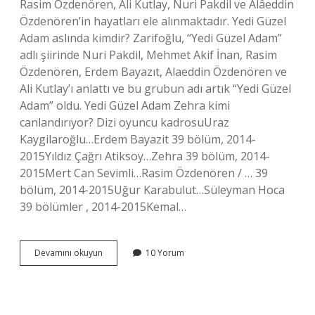
Rasim Özdenören, Ali Kutlay, Nuri Pakdil ve Alâeddin
Özdenören’in hayatları ele alınmaktadır. Yedi Güzel
Adam aslında kimdir? Zarifoğlu, “Yedi Güzel Adam”
adlı şiirinde Nuri Pakdil, Mehmet Akif İnan, Rasim
Özdenören, Erdem Bayazıt, Alaeddin Özdenören ve
Ali Kutlay’ı anlattı ve bu grubun adı artık “Yedi Güzel
Adam” oldu. Yedi Güzel Adam Zehra kimi
canlandırıyor? Dizi oyuncu kadrosuUraz
Kaygilaroğlu…Erdem Bayazit 39 bölüm, 2014-
2015Yıldız Çağrı Atiksoy…Zehra 39 bölüm, 2014-
2015Mert Can Sevimli…Rasim Özdenören / … 39
bölüm, 2014-2015Uğur Karabulut…Süleyman Hoca
39 bölümler , 2014-2015Kemal…
7
Devamını okuyun
10 Yorum
Güzel
Insan
Kimdir