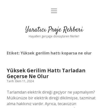
menüyü
Anasayfa
aç
Gizlilik Politikası
Yaratıcı Proje Rehberi
Yasal Uyarı
Hayalleri gerçeğe dönüştüren fikirler!
Hakkımızda
Etiket:
Yüksek gerilim hattı koparsa ne olur
Yüksek Gerilim Hattı Tarladan
Geçerse Ne Olur
Tarih: Ekim 11, 2024
Tarlamdan elektrik direği geçiyor ne yapmalıyım?
Mülkünüze bir elektrik direği dikilmişse, tazminat
alma hakkınız vardır. Ayrıca, tecavüzün