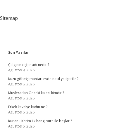
Tarladan
Geçerse
Ne
Sitemap
Olur
Sidebar
Son Yazılar
Çalgının diğer adı nedir ?
Ağustos 9, 2026
Kuzu göbeği mantarı evde nasıl yetiştirilir ?
Ağustos 8, 2026
Musleradan Önceki kaleci kimdir ?
Ağustos 8, 2026
Erkek kavalye kadın ne ?
Ağustos 6, 2026
Kur’an-ı Kerim ilk hangi sure ile başlar ?
Ağustos 6, 2026