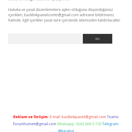
Hukuka ve yasal düzenlemelere aykırı olduğunu düşündüğünüz
içerikleri,
backlinkpanelicomtr@gmail.com
adresine bildirmeniz
halinde, ilgili içerikler yasal süre içerisinde sitemizden kaldırılacaktır.
Arama
etci giriş
betci
tulipbet güncel
Reklam ve İletişim:
E-mail:
backlinkpaneli@gmail.com
Teams:
forumhizmeti@gmail.com
Whatsapp: 0262 606 0 726
Telegram:
@karabul