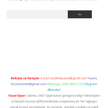
Arama
betci giriş
betci
tulipbet güncel
Reklam ve İletişim:
E-mail:
backlinkpaneli@gmail.com
Teams:
forumhizmeti@gmail.com
Whatsapp: 0262 606 0 726
Telegram:
@karabul
Yasal Uyarı:
Sitemiz, 5651 Sayılı Kanun gereğince Bilgi Teknolojileri
ve İletişim Kurumu (BTK) tarafından onaylanmış bir Yer Sağlayıcı
olarak hizmet vermektedir. Bu nedenle, sitedeki içerikleri proaktif