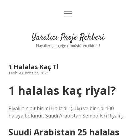
menüyü
Anasayfa
aç
Gizlilik Politikası
Yaratıcı Proje Rehberi
Yasal Uyarı
Hayalleri gerçeğe dönüştüren fikirler!
Hakkımızda
1 Halalas Kaç Tl
Tarih: Ağustos 27, 2025
1 halalas kaç riyal?
Riyalin’in alt birimi Halla’dır (هللة) ve bir rial 100
halaya bölünür. Suudi Arabistan Sembolleri Riyali ر.
Suudi Arabistan 25 halalas