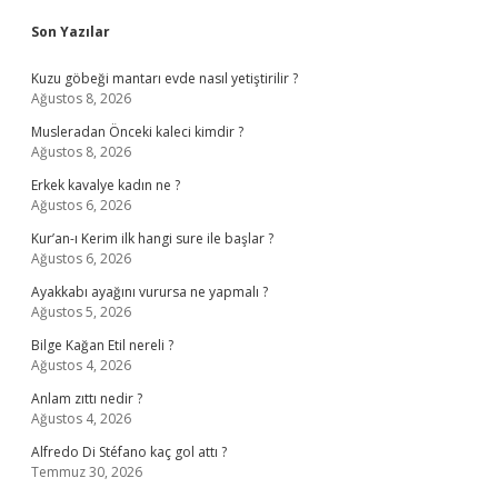
Sidebar
Son Yazılar
Kuzu göbeği mantarı evde nasıl yetiştirilir ?
Ağustos 8, 2026
Musleradan Önceki kaleci kimdir ?
Ağustos 8, 2026
Erkek kavalye kadın ne ?
Ağustos 6, 2026
Kur’an-ı Kerim ilk hangi sure ile başlar ?
Ağustos 6, 2026
Ayakkabı ayağını vurursa ne yapmalı ?
Ağustos 5, 2026
Bilge Kağan Etil nereli ?
Ağustos 4, 2026
Anlam zıttı nedir ?
Ağustos 4, 2026
Alfredo Di Stéfano kaç gol attı ?
Temmuz 30, 2026