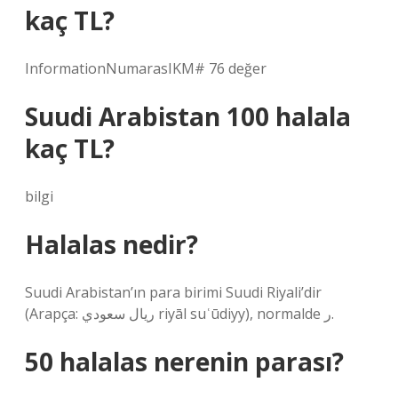
kaç TL?
InformationNumarasIKM# 76 değer
Suudi Arabistan 100 halala
kaç TL?
bilgi
Halalas nedir?
Suudi Arabistan’ın para birimi Suudi Riyali’dir
(Arapça: ريال سعودي riyāl suʿūdiyy), normalde ر.
50 halalas nerenin parası?