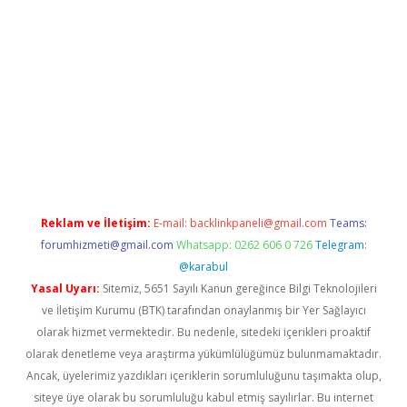
ş
betci
tulipbet güncel
Reklam ve İletişim:
E-mail:
backlinkpaneli@gmail.com
Teams:
forumhizmeti@gmail.com
Whatsapp: 0262 606 0 726
Telegram:
@karabul
Yasal Uyarı:
Sitemiz, 5651 Sayılı Kanun gereğince Bilgi Teknolojileri
ve İletişim Kurumu (BTK) tarafından onaylanmış bir Yer Sağlayıcı
olarak hizmet vermektedir. Bu nedenle, sitedeki içerikleri proaktif
olarak denetleme veya araştırma yükümlülüğümüz bulunmamaktadır.
Ancak, üyelerimiz yazdıkları içeriklerin sorumluluğunu taşımakta olup,
siteye üye olarak bu sorumluluğu kabul etmiş sayılırlar. Bu internet