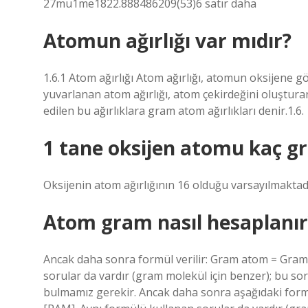
27mu1me1822.888486209(53)6 satır daha
Atomun ağırlığı var mıdır?
1.6.1 Atom ağırlığı Atom ağırlığı, atomun oksijene gör
yuvarlanan atom ağırlığı, atom çekirdeğini oluştura
edilen bu ağırlıklara gram atom ağırlıkları denir.1.6.
1 tane oksijen atomu kaç g
Oksijenin atom ağırlığının 16 olduğu varsayılmaktad
Atom gram nasıl hesaplanır
Ancak daha sonra formül verilir: Gram atom = Gram 
sorular da vardır (gram molekül için benzer); bu sor
bulmamız gerekir. Ancak daha sonra aşağıdaki formü