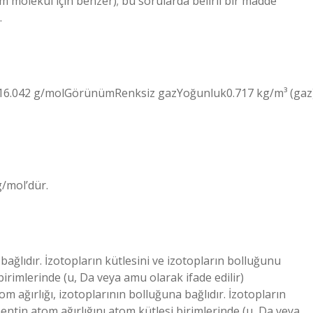
m molekül için benzer); bu sorularda belirli bir madde
.
16.042 g/molGörünümRenksiz gazYoğunluk0.717 kg/m³ (gaz
g/mol’dür.
bağlıdır. İzotopların kütlesini ve izotopların bolluğunu
birimlerinde (u, Da veya amu olarak ifade edilir)
m ağırlığı, izotoplarının bolluğuna bağlıdır. İzotopların
mentin atom ağırlığını atom kütlesi birimlerinde (u, Da veya