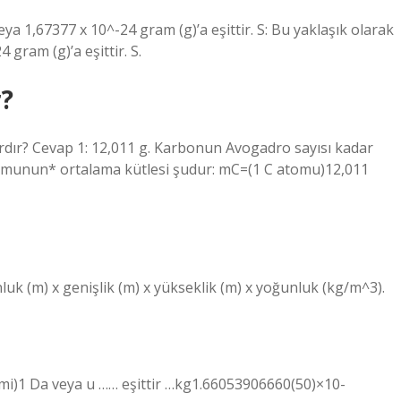
ya 1,67377 x 10^-24 gram (g)’a eşittir. S: Bu yaklaşık olarak
gram (g)’a eşittir. S.
r?
rdır? Cevap 1: 12,011 g. Karbonun Avogadro sayısı kadar
tomunun* ortalama kütlesi şudur: mC=(1 C atomu)12,011
nluk (m) x genişlik (m) x yükseklik (m) x yoğunluk (kg/m^3).
rimi)1 Da veya u …… eşittir …kg1.66053906660(50)×10-