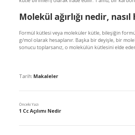
kütle birimleri) olarak ifade edilir. 1 amu, bir karb
Molekül ağırlığı nedir, nasıl
Formül kütlesi veya moleküler kütle, bileşiğin form
g/mol olarak hesaplanır. Başka bir deyişle, bir mole
sonucu toplarsanız, o molekülün kütlesini elde eder
Tarih:
Makaleler
Önceki Yazı
1 Cc Açılımı Nedir