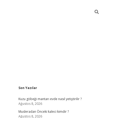
Sidebar
Son Yazılar
iş
piabellacasino
hiltonbet giriş
betexper.xyz
betci giriş
betci
tu
Kuzu göbeği mantarı evde nasıl yetiştirilir ?
Ağustos 8, 2026
Musleradan Önceki kaleci kimdir ?
Ağustos 8, 2026