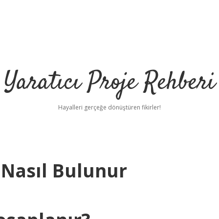
Yaratıcı Proje Rehberi
Hayalleri gerçeğe dönüştüren fikirler!
 Nasıl Bulunur
ilbet mobil gir