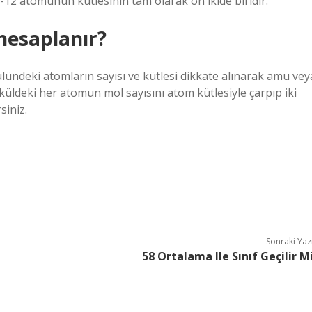
on-12 atomunun kütlesinin tam olarak on ikide biridir.
 hesaplanır?
ülündeki atomların sayısı ve kütlesi dikkate alınarak amu vey
küldeki her atomun mol sayısını atom kütlesiyle çarpıp iki
siniz.
Sonraki Yaz
58 Ortalama Ile Sınıf Geçilir M