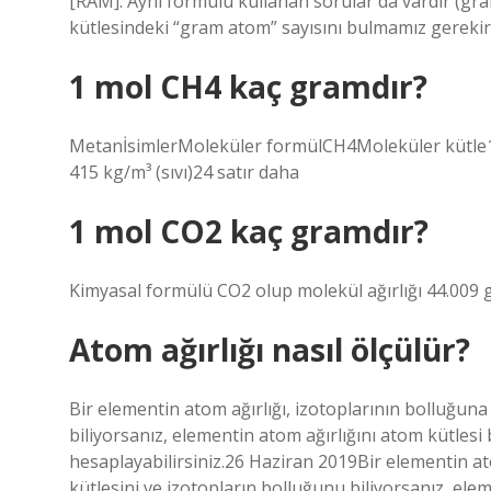
[RAM]. Aynı formülü kullanan sorular da vardır (gra
kütlesindeki “gram atom” sayısını bulmamız gerekir
1 mol CH4 kaç gramdır?
MetanİsimlerMoleküler formülCH4Moleküler kütle
415 kg/m³ (sıvı)24 satır daha
1 mol CO2 kaç gramdır?
Kimyasal formülü CO2 olup molekül ağırlığı 44.009 
Atom ağırlığı nasıl ölçülür?
Bir elementin atom ağırlığı, izotoplarının bolluğuna 
biliyorsanız, elementin atom ağırlığını atom kütlesi 
hesaplayabilirsiniz.26 Haziran 2019Bir elementin ato
kütlesini ve izotopların bolluğunu biliyorsanız, ele