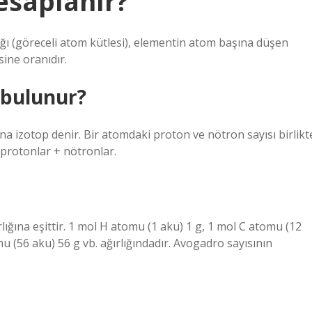
hesaplanır?
ığı (göreceli atom kütlesi), elementin atom başına düşen
ine oranıdır.
 bulunur?
a izotop denir. Bir atomdaki proton ve nötron sayısı birlikt
 protonlar + nötronlar.
ığına eşittir. 1 mol H atomu (1 aku) 1 g, 1 mol C atomu (12
u (56 aku) 56 g vb. ağırlığındadır. Avogadro sayısının