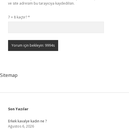
ve site adresim bu tarayıcıya kaydedilsin.
7 + 8 kaçtır?
*
Sitemap
Sidebar
Son Yazılar
Erkek kavalye kadın ne ?
Ağustos 6, 2026