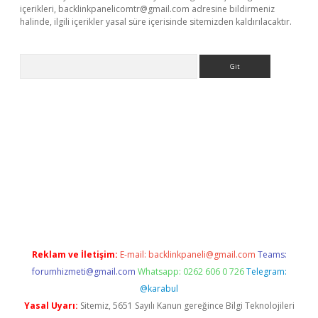
içerikleri,
backlinkpanelicomtr@gmail.com
adresine bildirmeniz
halinde, ilgili içerikler yasal süre içerisinde sitemizden kaldırılacaktır.
Arama
ci
tulipbet güncel
Reklam ve İletişim:
E-mail:
backlinkpaneli@gmail.com
Teams:
forumhizmeti@gmail.com
Whatsapp: 0262 606 0 726
Telegram:
@karabul
Yasal Uyarı:
Sitemiz, 5651 Sayılı Kanun gereğince Bilgi Teknolojileri