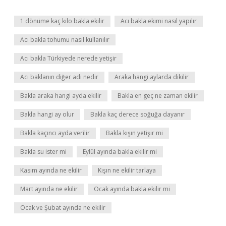
1 dönüme kaç kilo bakla ekilir
Acı bakla ekimi nasıl yapılır
Acı bakla tohumu nasıl kullanılır
Acı bakla Türkiyede nerede yetişir
Acı baklanın diğer adı nedir
Araka hangi aylarda dikilir
Bakla araka hangi ayda ekilir
Bakla en geç ne zaman ekilir
Bakla hangi ay olur
Bakla kaç derece soğuğa dayanır
Bakla kaçıncı ayda verilir
Bakla kışın yetişir mi
Bakla su ister mi
Eylül ayında bakla ekilir mi
Kasım ayında ne ekilir
Kışın ne ekilir tarlaya
Mart ayında ne ekilir
Ocak ayında bakla ekilir mi
Ocak ve Şubat ayında ne ekilir