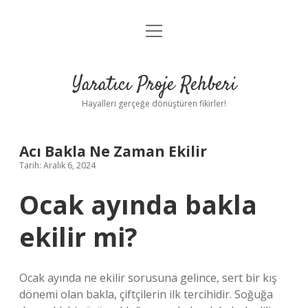
menüyü
Anasayfa
aç
Gizlilik Politikası
Yaratıcı Proje Rehberi
Yasal Uyarı
Hayalleri gerçeğe dönüştüren fikirler!
Hakkımızda
Acı Bakla Ne Zaman Ekilir
Tarih: Aralık 6, 2024
Ocak ayında bakla
ekilir mi?
Ocak ayında ne ekilir sorusuna gelince, sert bir kış
dönemi olan bakla, çiftçilerin ilk tercihidir. Soğuğa