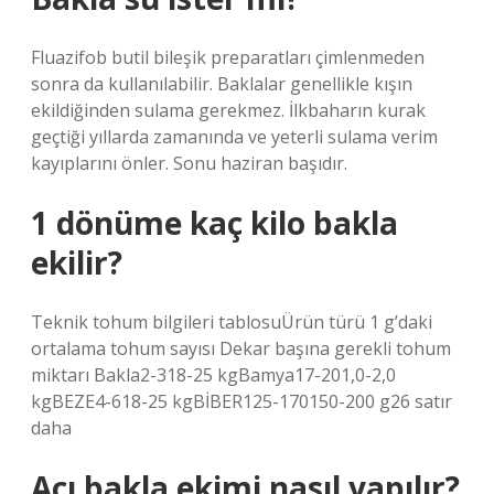
Fluazifob butil bileşik preparatları çimlenmeden
sonra da kullanılabilir. Baklalar genellikle kışın
ekildiğinden sulama gerekmez. İlkbaharın kurak
geçtiği yıllarda zamanında ve yeterli sulama verim
kayıplarını önler. Sonu haziran başıdır.
1 dönüme kaç kilo bakla
ekilir?
Teknik tohum bilgileri tablosuÜrün türü 1 g’daki
ortalama tohum sayısı Dekar başına gerekli tohum
miktarı Bakla2-318-25 kgBamya17-201,0-2,0
kgBEZE4-618-25 kgBİBER125-170150-200 g26 satır
daha
Acı bakla ekimi nasıl yapılır?