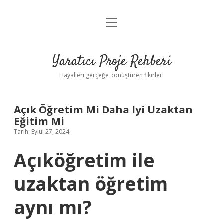
menüyü
Anasayfa
aç
Gizlilik Politikası
Yaratıcı Proje Rehberi
Yasal Uyarı
Hayalleri gerçeğe dönüştüren fikirler!
Hakkımızda
Açık Öğretim Mi Daha Iyi Uzaktan
Eğitim Mi
Tarih: Eylül 27, 2024
Açıköğretim ile
uzaktan öğretim
aynı mı?