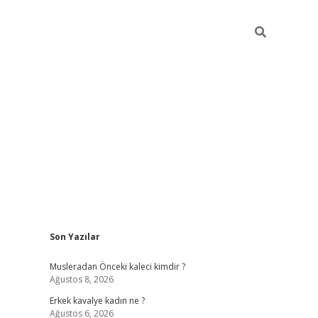
Sidebar
Son Yazılar
mobil giriş
piabellacasino
hiltonbet giriş
betexper.xyz
betci giri
Musleradan Önceki kaleci kimdir ?
Ağustos 8, 2026
Erkek kavalye kadın ne ?
Ağustos 6, 2026