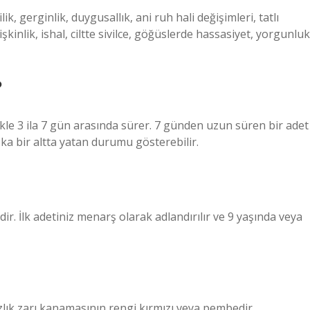
ik, gerginlik, duygusallık, ani ruh hali değişimleri, tatlı
işkinlik, ishal, ciltte sivilce, göğüslerde hassasiyet, yorgunluk
?
ikle 3 ila 7 gün arasında sürer. 7 günden uzun süren bir adet
ka bir altta yatan durumu gösterebilir.
dir. İlk adetiniz menarş olarak adlandırılır ve 9 yaşında veya
kızlık zarı kanamasının rengi kırmızı veya pembedir.