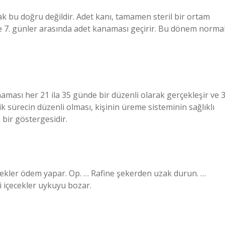
ncak bu doğru değildir. Adet kanı, tamamen steril bir ortam
. ve 7. günler arasında adet kanaması geçirir. Bu dönem norma
aması her 21 ila 35 günde bir düzenli olarak gerçekleşir ve 
ik sürecin düzenli olması, kişinin üreme sisteminin sağlıklı
bir göstergesidir.
cekler ödem yapar. Op. … Rafine şekerden uzak durun. …
i içecekler uykuyu bozar.