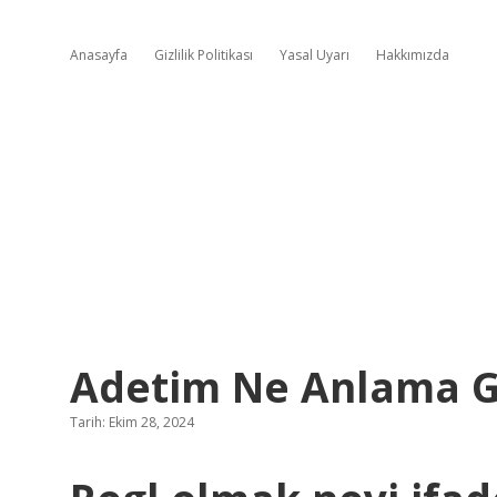
Anasayfa
Gizlilik Politikası
Yasal Uyarı
Hakkımızda
Adetim Ne Anlama G
Tarih: Ekim 28, 2024