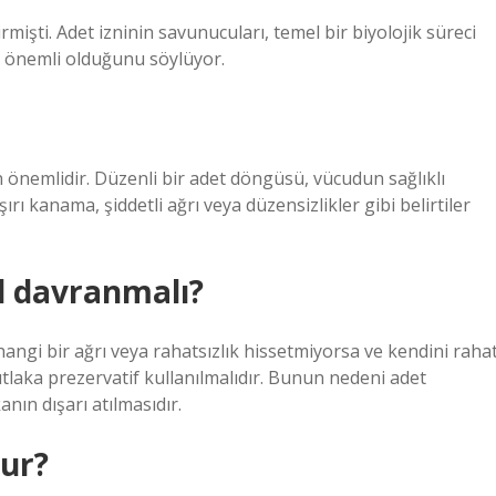
tirmişti. Adet izninin savunucuları, temel bir biyolojik süreci
r önemli olduğunu söylüyor.
in önemlidir. Düzenli bir adet döngüsü, vücudun sağlıklı
rı kanama, şiddetli ağrı veya düzensizlikler gibi belirtiler
l davranmalı?
angi bir ağrı veya rahatsızlık hissetmiyorsa ve kendini raha
tlaka prezervatif kullanılmalıdır. Bunun nedeni adet
ın dışarı atılmasıdır.
lur?