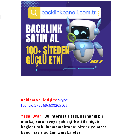
l
3
Reklam ve İletişim:
Skype:
live:.cid.575569c608265c69
Yasal Uyarı:
Bu internet sitesi, herhangi bir
marka, kurum veya şahıs şirketi ile hiçbir
bağlantısı bulunmamaktadır. Sitede yalnızca
kendi hazırladığımız makaleler