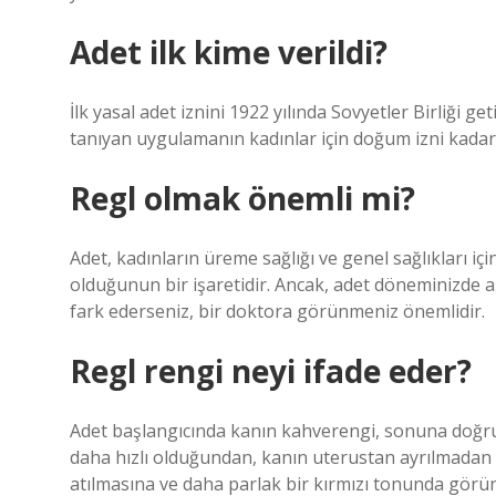
Adet ilk kime verildi?
İlk yasal adet iznini 1922 yılında Sovyetler Birliği ge
tanıyan uygulamanın kadınlar için doğum izni kada
Regl olmak önemli mi?
Adet, kadınların üreme sağlığı ve genel sağlıkları iç
olduğunun bir işaretidir. Ancak, adet döneminizde aşı
fark ederseniz, bir doktora görünmeniz önemlidir.
Regl rengi neyi ifade eder?
Adet başlangıcında kanın kahverengi, sonuna doğru i
daha hızlı olduğundan, kanın uterustan ayrılmadan 
atılmasına ve daha parlak bir kırmızı tonunda gör