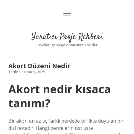
menüyü
Anasayfa
aç
Gizlilik Politikası
Yaratıcı Proje Rehberi
Yasal Uyarı
Hayalleri gerçeğe dönüştüren fikirler!
Hakkımızda
Akort Düzeni Nedir
Tarih: Haziran 9, 2025
Akort nedir kısaca
tanımı?
Bir akor, en az üç farklı perdede birlikte duyulan bir
dizi notadır. Hangi perdelerin üst üste