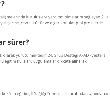
r?
çalışmalarında kuruluşlara yardımcı olmalarını sağlayan 2 ila
yal içerme, çevre, kültür ve diğer konular gibi projelerde
ar sürer?
ik olarak yürütülmektedir. 24. Grup Desteği AFAD -Vesteral
llü eğitim kursları, uygulamalar dikkate alınarak
ezi’nin eğitimi, İl Sağlığı Yöneticileri tarafından tanımlanan