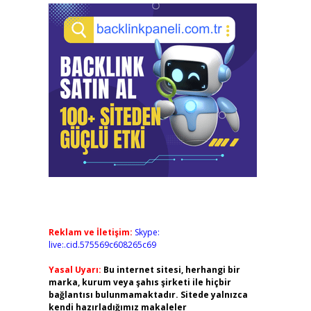
Reklam ve İletişim:
Skype:
live:.cid.575569c608265c69
Yasal Uyarı:
Bu internet sitesi, herhangi bir
marka, kurum veya şahıs şirketi ile hiçbir
bağlantısı bulunmamaktadır. Sitede yalnızca
kendi hazırladığımız makaleler