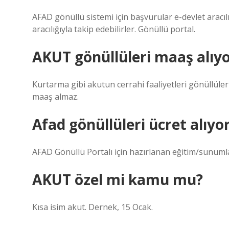
AFAD gönüllü sistemi için başvurular e-devlet aracılı
aracılığıyla takip edebilirler. Gönüllü portal.
AKUT gönüllüleri maaş alıy
Kurtarma gibi akutun cerrahi faaliyetleri gönüllüler 
maaş almaz.
Afad gönüllüleri ücret alıy
AFAD Gönüllü Portalı için hazırlanan eğitim/sunumla
AKUT özel mi kamu mu?
Kısa isim akut. Dernek, 15 Ocak.