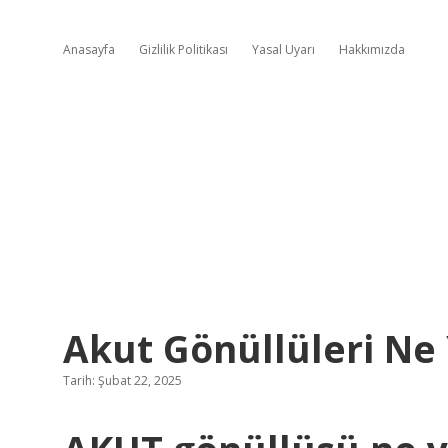
Anasayfa
Gizlilik Politikası
Yasal Uyarı
Hakkımızda
Akut Gönüllüleri Ne
Tarih: Şubat 22, 2025