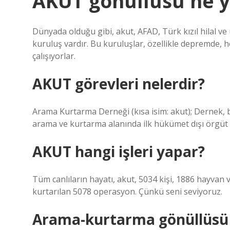
AKUT gönüllüsü ne 
Dünyada olduğu gibi, akut, AFAD, Türk kızıl hilal ve
kuruluş vardır. Bu kuruluşlar, özellikle depremde, 
çalışıyorlar.
AKUT görevleri nelerdir?
Arama Kurtarma Derneği (kısa isim: akut); Dernek, b
arama ve kurtarma alanında ilk hükümet dışı örgüt 
AKUT hangi işleri yapar?
Tüm canlıların hayatı, akut, 5034 kişi, 1886 hayvan
kurtarılan 5078 operasyon. Çünkü seni seviyoruz.
Arama-kurtarma gönüllüsü 