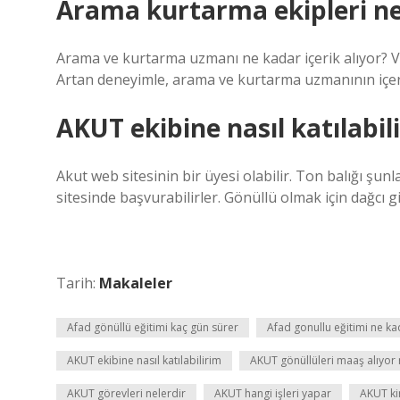
Arama kurtarma ekipleri ne
Arama ve kurtarma uzmanı ne kadar içerik alıyor? Ve
Artan deneyimle, arama ve kurtarma uzmanının içeri
AKUT ekibine nasıl katılabil
Akut web sitesinin bir üyesi olabilir. Ton balığı şun
sitesinde başvurabilirler. Gönüllü olmak için dağcı gi
Tarih:
Makaleler
Afad gönüllü eğitimi kaç gün sürer
Afad gonullu eğitimi ne ka
AKUT ekibine nasıl katılabilirim
AKUT gönüllüleri maaş alıyor
AKUT görevleri nelerdir
AKUT hangi işleri yapar
AKUT ki