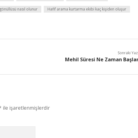
önüllüsü nasıl olunur
Hafif arama kurtarma ekibi kaç kişiden oluşur
Sonraki Yaz
Mehil Süresi Ne Zaman Başla
*
ile işaretlenmişlerdir