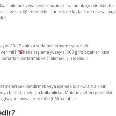
akları bilemek veya keskin bıçakları korumak için idealdir. Bir
ecik ve sertliği önemlidir. Tanecik ne kadar ince olursa, bıça
lur.
ını 10-15 dakika suda bekletmeniz yeterlidir.
e Verimli】
Kaba taşlama yüzeyi (1000 grit) bıçakları kısa
 kenarları parlatmak ve cilalamak için idealdir.
lzemeleri şekillendirmek veya işlemek için kullanılan bir
a birleştirmek için kullanılırlar. Makine aletleri genellikle
lgisayar sayısal kontrollü (CNC) olabilir.
edir?