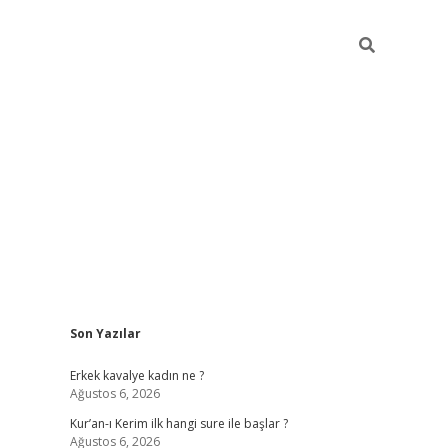
Sidebar
Son Yazılar
riş
piabellacasino
hiltonbet giriş
betexper.xyz
betci giriş
betci
tu
Erkek kavalye kadın ne ?
Ağustos 6, 2026
Kur’an-ı Kerim ilk hangi sure ile başlar ?
Ağustos 6, 2026