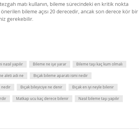
er tezgah matı kullanın, bileme sürecindeki en kritik nokta
ak önerilen bileme açısı 20 derecedir, ancak son derece kör bir
iz gerekebilir.
i nasıl yapılır
Bileme ne işe yarar
Bileme taşı kaç kum olmalı
e aleti adı ne
Bıçak bileme aparatı ismi nedir
 nedir
Bıçak bileyiciye ne denir
Bıçak en iyi neyle bilenir
rdir
Matkap ucu kaç derece bilenir
Nasıl bileme taşı yapılır