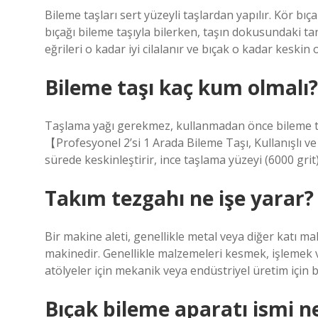
Bileme taşları sert yüzeyli taşlardan yapılır. Kör bıç
bıçağı bileme taşıyla bilerken, taşın dokusundaki tan
eğrileri o kadar iyi cilalanır ve bıçak o kadar keskin o
Bileme taşı kaç kum olmalı?
Taşlama yağı gerekmez, kullanmadan önce bileme taş
【Profesyonel 2’si 1 Arada Bileme Taşı, Kullanışlı v
sürede keskinleştirir, ince taşlama yüzeyi (6000 grit)
Takım tezgahı ne işe yarar?
Bir makine aleti, genellikle metal veya diğer katı ma
makinedir. Genellikle malzemeleri kesmek, işlemek vey
atölyeler için mekanik veya endüstriyel üretim için bi
Bıçak bileme aparatı ismi n