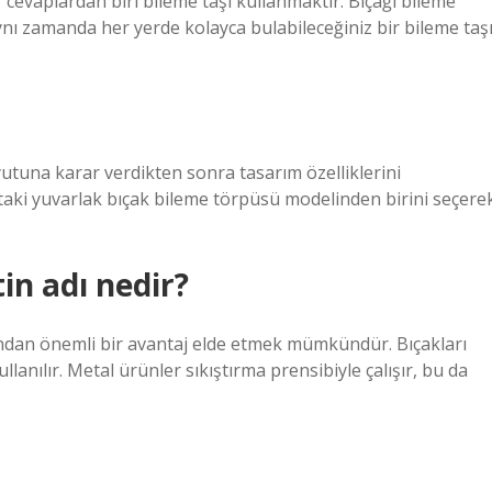
 cevaplardan biri bileme taşı kullanmaktır. Bıçağı bileme
ynı zamanda her yerde kolayca bulabileceğiniz bir bileme taş
yutuna karar verdikten sonra tasarım özelliklerini
uttaki yuvarlak bıçak bileme törpüsü modelinden birini seçere
.
in adı nedir?
çısından önemli bir avantaj elde etmek mümkündür. Bıçakları
ullanılır. Metal ürünler sıkıştırma prensibiyle çalışır, bu da