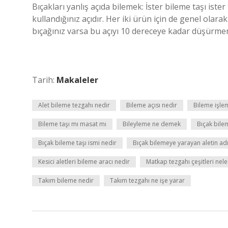
Bıçakları yanlış açıda bilemek: İster bileme taşı ist
kullandığınız açıdır. Her iki ürün için de genel olar
bıçağınız varsa bu açıyı 10 dereceye kadar düşürmen
Tarih:
Makaleler
Alet bileme tezgahı nedir
Bileme açısı nedir
Bileme işlem
Bileme taşı mı masat mı
Bileyleme ne demek
Bıçak bilem
Bıçak bileme taşı ismi nedir
Bıçak bilemeye yarayan aletin adı
Kesici aletleri bileme aracı nedir
Matkap tezgahı çeşitleri nele
Takım bileme nedir
Takım tezgahı ne işe yarar