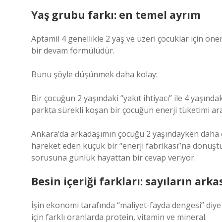
Yaş grubu farkı: en temel ayrım
Aptamil 4 genellikle 2 yaş ve üzeri çocuklar için öne
bir devam formülüdür.
Bunu şöyle düşünmek daha kolay:
Bir çocuğun 2 yaşındaki “yakıt ihtiyacı” ile 4 yaşında
parkta sürekli koşan bir çocuğun enerji tüketimi aras
Ankara’da arkadaşımın çocuğu 2 yaşındayken daha ç
hareket eden küçük bir “enerji fabrikası”na dönüştü.
sorusuna günlük hayattan bir cevap veriyor.
Besin içeriği farkları: sayıların ark
İşin ekonomi tarafında “maliyet-fayda dengesi” diye
için farklı oranlarda protein, vitamin ve mineral.