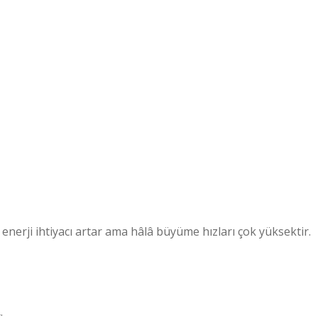
 enerji ihtiyacı artar ama hâlâ büyüme hızları çok yüksektir.
: