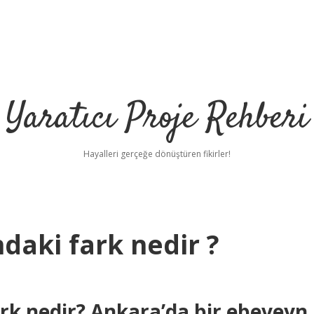
Yaratıcı Proje Rehberi
Hayalleri gerçeğe dönüştüren fikirler!
ndaki fark nedir ?
ilbet mobil gir
ark nedir? Ankara’da bir ebeveyn