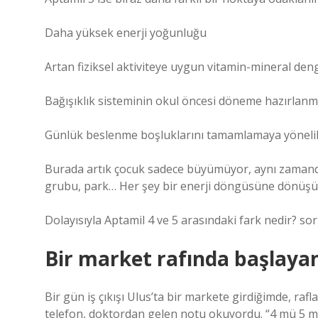
Daha yüksek enerji yoğunluğu
Artan fiziksel aktiviteye uygun vitamin-mineral den
Bağışıklık sisteminin okul öncesi döneme hazırlanm
Günlük beslenme boşluklarını tamamlamaya yöneli
Burada artık çocuk sadece büyümüyor, aynı zamanda
grubu, park… Her şey bir enerji döngüsüne dönüşü
Dolayısıyla Aptamil 4 ve 5 arasındaki fark nedir? sor
Bir market rafında başlaya
Bir gün iş çıkışı Ulus’ta bir markete girdiğimde, raf
telefon, doktordan gelen notu okuyordu. “4 mü 5 mi