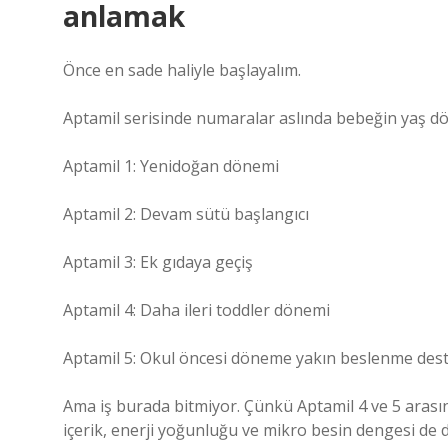
anlamak
Önce en sade haliyle başlayalım.
Aptamil serisinde numaralar aslında bebeğin yaş dön
Aptamil 1: Yenidoğan dönemi
Aptamil 2: Devam sütü başlangıcı
Aptamil 3: Ek gıdaya geçiş
Aptamil 4: Daha ileri toddler dönemi
Aptamil 5: Okul öncesi döneme yakın beslenme dest
Ama iş burada bitmiyor. Çünkü Aptamil 4 ve 5 arasın
içerik, enerji yoğunluğu ve mikro besin dengesi de d