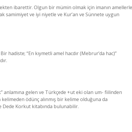
etmekten ibarettir. Olgun bir mümin olmak için imanın amellerl
ak samimiyet ve iyi niyetle ve Kur’an ve Sünnete uygun
Bir hadiste; “En kıymetli amel hacdır (Mebrur’da hac)”
dır.
 anlamına gelen ve Türkçede +ut eki olan um- fiilinden
a kelimeden ödünç alınmış bir kelime olduğuna da
e Dede Korkut kitabında bulunabilir.