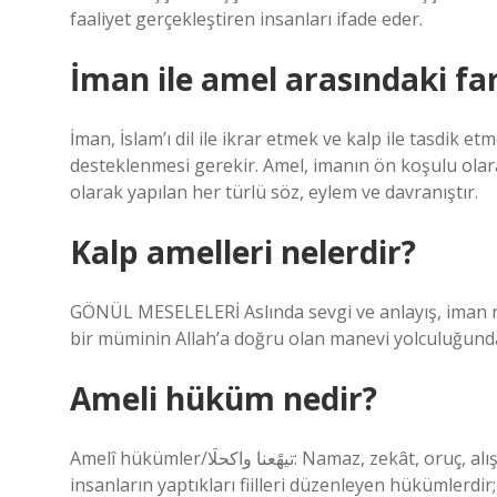
faaliyet gerçekleştiren insanları ifade eder.
İman ile amel arasındaki fa
İman, İslam’ı dil ile ikrar etmek ve kalp ile tasdik 
desteklenmesi gerekir. Amel, imanın ön koşulu olar
olarak yapılan her türlü söz, eylem ve davranıştır.
Kalp amelleri nelerdir?
GÖNÜL MESELELERİ Aslında sevgi ve anlayış, iman nuru
bir müminin Allah’a doğru olan manevi yolculuğunda 
Ameli hüküm nedir?
Amelî hükümler/تيهًعنا واكحلَا: Namaz, zekât, oruç, alışveriş, rehin, emanet, vasiyet, evlilik vb. Amelî hükümler,
insanların yaptıkları fiilleri düzenleyen hükümlerdir