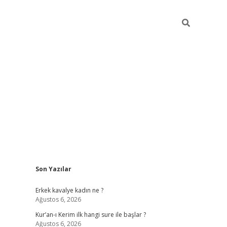
Sidebar
Son Yazılar
riş
piabellacasino
hiltonbet giriş
betexper.xyz
betci giriş
betci
tu
Erkek kavalye kadın ne ?
Ağustos 6, 2026
Kur’an-ı Kerim ilk hangi sure ile başlar ?
Ağustos 6, 2026