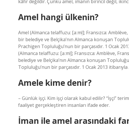
kâfir değildir. Çünkü amel, imanın birincil değil, ikinci
Amel hangi ülkenin?
Amel (Almanca telaffuzu: [aːml̩]; Fransızca: Amblève, 
bir belediye ve Belçika’nın Almanca konuşan Toplulu
Prachigen Topluluğu’nun bir parçasıdır. 1 Ocak 2013
(Almanca telaffuzu: [aːml̩]; Fransızca: Amblève, Fransı
belediye ve Belçika’nın Almanca konuşan Topluluğu’
Topluluğu’nun bir parçasıdır. 1 Ocak 2013 itibarıyla
Amele kime denir?
– Günlük işçi. Kim işçi olarak kabul edilir? “İşçi” teri
faaliyet gerçekleştiren insanları ifade eder.
İman ile amel arasındaki fa