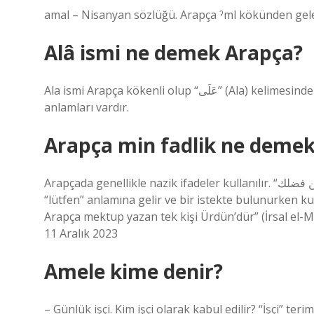
amal – Nisanyan sözlüğü. Arapça ˀml kökünden gelen
Alâ ismi ne demek Arapça?
Ala ismi Arapça kökenli olup “عَلَى” (Ala) kelimesinden türemiştir. Bu kelimenin yücelik, ihtişam ve üstünlük gibi
anlamları vardır.
Arapça min fadlik ne deme
Arapçada genellikle nazik ifadeler kullanılır. “من فضلك” (min fadlik) veya “لو سمحت” (lev sameht) gibi ifadeler
“lütfen” anlamına gelir ve bir istekte bulunurken k
Arapça mektup yazan tek kişi Ürdün’dür” (İrsal el-Mel
11 Aralık 2023
Amele kime denir?
– Günlük işçi. Kim işçi olarak kabul edilir? “İşçi” teri