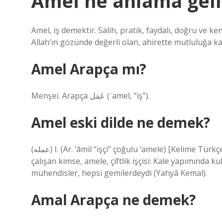
Amel ne anlama geli
Amel, iş demektir. Salih, pratik, faydalı, doğru ve k
Allah’ın gözünde değerli olan, ahirette mutluluğa k
Amel Arapça mı?
Menşei. Arapça عَمَل‎ (ʿamel, “iş”).
Amel eski dilde ne demek?
(ﻋﻤﻠﻪ) I. (Ar. ‘āmil “işçi” çoğulu ‘amele) [Kelime Türkçede tekil olarak kullanılmaktadır] Beden gücüyle her gün
çalışan kimse, amele, çiftlik işçisi: Kale yapımında kul
mühendisler, hepsi gemilerdeydi (Yahyâ Kemal).
Amal Arapça ne demek?