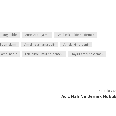
hangi dilde
Amel Arapça mı
Amel eski dilde ne demek
al demek mi
Amel ne anlama gelir
Amele kime denir
l amel nedir
Eski dilde umut ne demek
Hayırlı amel ne demek
Sonraki Yaz
Aciz Hali Ne Demek Huku