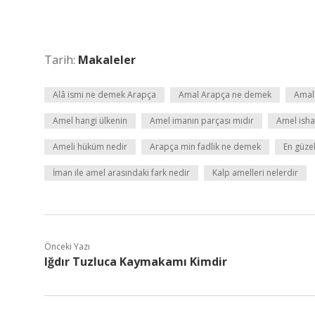
Tarih:
Makaleler
Alâ ismi ne demek Arapça
Amal Arapça ne demek
Amal 
Amel hangi ülkenin
Amel imanın parçası mıdır
Amel ish
Ameli hüküm nedir
Arapça min fadlik ne demek
En güze
İman ile amel arasındaki fark nedir
Kalp amelleri nelerdir
Önceki Yazı
Iğdır Tuzluca Kaymakamı Kimdir