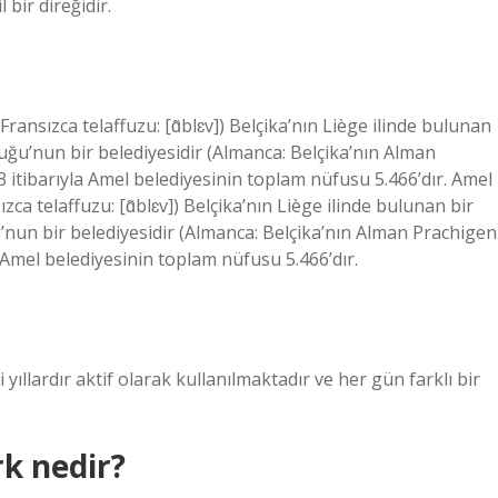
l bir direğidir.
Fransızca telaffuzu: [ɑ̃blɛv]) Belçika’nın Liège ilinde bulunan
ğu’nun bir belediyesidir (Almanca: Belçika’nın Alman
 itibarıyla Amel belediyesinin toplam nüfusu 5.466’dır. Amel
zca telaffuzu: [ɑ̃blɛv]) Belçika’nın Liège ilinde bulunan bir
nun bir belediyesidir (Almanca: Belçika’nın Alman Prachigen
 Amel belediyesinin toplam nüfusu 5.466’dır.
mi yıllardır aktif olarak kullanılmaktadır ve her gün farklı bir
rk nedir?