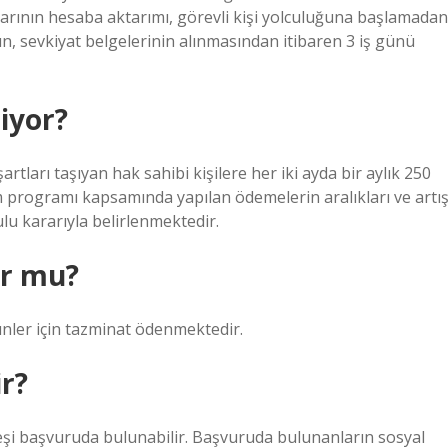
flarının hesaba aktarımı, görevli kişi yolculuğuna başlamadan
ının, sevkiyat belgelerinin alınmasından itibaren 3 iş günü
iyor?
ları taşıyan hak sahibi kişilere her iki ayda bir aylık 250
m programı kapsamında yapılan ödemelerin aralıkları ve artı
u kararıyla belirlenmektedir.
or mu?
ünler için tazminat ödenmektedir.
ir?
 eşi başvuruda bulunabilir. Başvuruda bulunanların sosyal