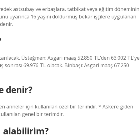
n yedek astsubay ve erbaşlara, tatbikat veya eğitim döneminin
anunu uyarınca 16 yaşını doldurmuş bekar işçilere uygulanan
denir.
?
karılacak. Üsteğmen: Asgari maaş 52.850 TL’den 63.002 TL’ye
tış sonrası 69.976 TL olacak. Binbaşı: Asgari maaş 67.250
e denir?
n anneler için kullanılan özel bir terimdir. * Askere giden
ullanılan genel bir terimdir.
alabilirim?