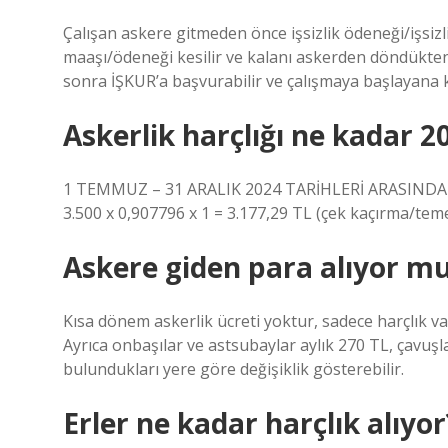
Çalışan askere gitmeden önce işsizlik ödeneği/işsi
maaşı/ödeneği kesilir ve kalanı askerden döndükte
sonra İŞKUR’a başvurabilir ve çalışmaya başlayana ka
Askerlik harçlığı ne kadar 2
1 TEMMUZ – 31 ARALIK 2024 TARİHLERİ ARASINDAKİ 
3.500 x 0,907796 x 1 = 3.177,29 TL (çek kaçırma/tem
Askere giden para alıyor m
Kısa dönem askerlik ücreti yoktur, sadece harçlık var
Ayrıca onbaşılar ve astsubaylar aylık 270 TL, çavuşla
bulundukları yere göre değişiklik gösterebilir.
Erler ne kadar harçlık alıyor