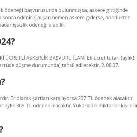
zlik ödeneği başvurusunda bulunmuşsa, askere gittiğinde
n sonra ödenir. Çalışan hemen askere giderse, döndükten
dar işsizlik ödeneği alabilir.
024?
ÜCRETLİ ASKERLİK BAŞVURU İLANI Ek ücret tutarı (aylık):
errüde düşme durumunda) tahsil edilecektir. 2. 08.07.
u?
dır. Er olarak şartları karşılıyorsa 237 TL ödenek alacaktır.
r aylık 305 TL ödenek alacaktır. Yukarıdaki miktarlar kişileri
?