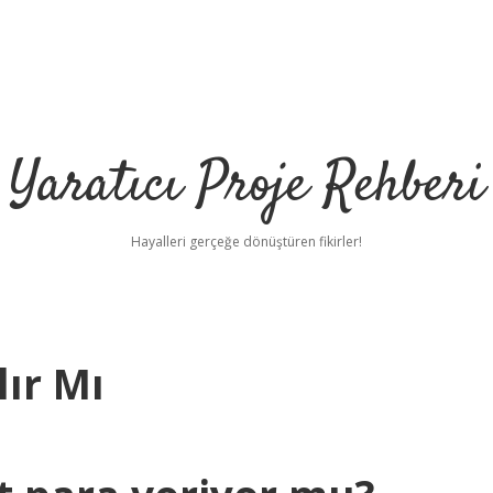
Yaratıcı Proje Rehberi
Hayalleri gerçeğe dönüştüren fikirler!
ır Mı
ilbet mobil gir