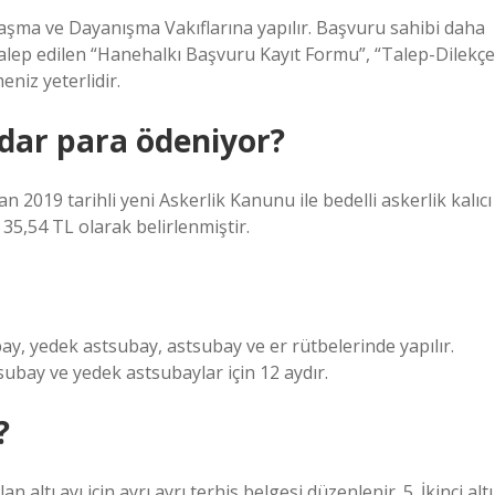
aşma ve Dayanışma Vakıflarına yapılır. Başvuru sahibi daha
 talep edilen “Hanehalkı Başvuru Kayıt Formu”, “Talep-Dilekçe
niz yeterlidir.
dar para ödeniyor?
an 2019 tarihli yeni Askerlik Kanunu ile bedelli askerlik kalıcı
i 35,54 TL olarak belirlenmiştir.
y, yedek astsubay, astsubay ve er rütbelerinde yapılır.
subay ve yedek astsubaylar için 12 aydır.
?
n altı ayı için ayrı ayrı terhis belgesi düzenlenir. 5. İkinci altı