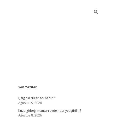
Sidebar
Son Yazılar
iş
piabellacasino
hiltonbet giriş
betexper.xyz
betci giriş
betci
tu
Çalgının diğer adı nedir ?
Ağustos 9, 2026
Kuzu göbeği mantarı evde nasıl yetiştirilir ?
Ağustos 8, 2026