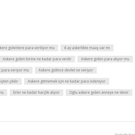
kere gidenlere para veriliyor mu
6 ay askerlikte maaş var mı
Askere giden birine ne kadar para verilir
Askere giden para alıyor mu
t para veriyor mu
Askere gidince devlet ne veriyor
ten çıkılır
Askere gitmemek için ne kadar para ödeniyor
 mu
Erler ne kadar harçlık alıyor
Oğlu askere giden anneye ne denir