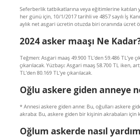
Seferberlik tatbikatlarına veya eğitimlerine katıla
her günü için, 10/1/2017 tarihli ve 4857 sayılı İş K
aylık net asgari ücretin otuzda biri oranında ücret ö
2024 asker maaşı Ne Kadar
Teğmen: Asgari maaş 49.900 TL’den 59.486 TL’ye çı
çıkarılacak. Yüzbaşı: Asgari maaş 58.700 TL iken, ar
TL’den 80.169 TL’ye çıkarılacak.
Oğlu askere giden anneye n
* Annesi askere giden anne: Bu, oğulları askere gide
akraba: Bu, askere giden bir kişinin akrabaları için k
Oğlum askerde nasıl yardım 