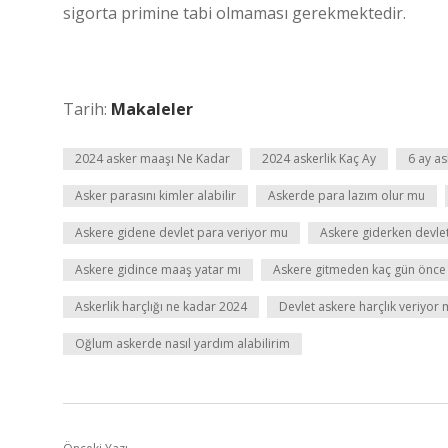
sigorta primine tabi olmaması gerekmektedir.
Tarih:
Makaleler
2024 asker maaşı Ne Kadar
2024 askerlik Kaç Ay
6 ay as
Asker parasını kimler alabilir
Askerde para lazım olur mu
Askere gidene devlet para veriyor mu
Askere giderken devle
Askere gidince maaş yatar mı
Askere gitmeden kaç gün önce iş
Askerlik harçlığı ne kadar 2024
Devlet askere harçlık veriyor
Oğlum askerde nasıl yardım alabilirim