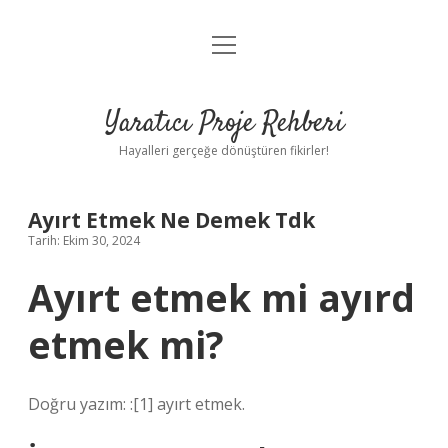
menüyü
Anasayfa
aç
Gizlilik Politikası
Yaratıcı Proje Rehberi
Yasal Uyarı
Hayalleri gerçeğe dönüştüren fikirler!
Hakkımızda
Ayırt Etmek Ne Demek Tdk
Tarih: Ekim 30, 2024
Ayırt etmek mi ayırd
etmek mi?
Doğru yazım: :[1] ayırt etmek.