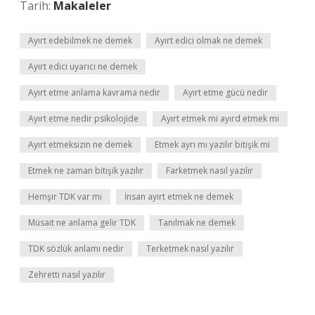
Tarih:
Makaleler
Ayırt edebilmek ne demek
Ayırt edici olmak ne demek
Ayırt edici uyarıcı ne demek
Ayırt etme anlama kavrama nedir
Ayırt etme gücü nedir
Ayırt etme nedir psikolojide
Ayırt etmek mi ayırd etmek mi
Ayırt etmeksizin ne demek
Etmek ayrı mı yazılır bitişik mi
Etmek ne zaman bitişik yazılır
Farketmek nasıl yazılır
Hemşir TDK var mı
İnsan ayırt etmek ne demek
Müsait ne anlama gelir TDK
Tanılmak ne demek
TDK sözlük anlamı nedir
Terketmek nasıl yazılır
Zehretti nasıl yazılır