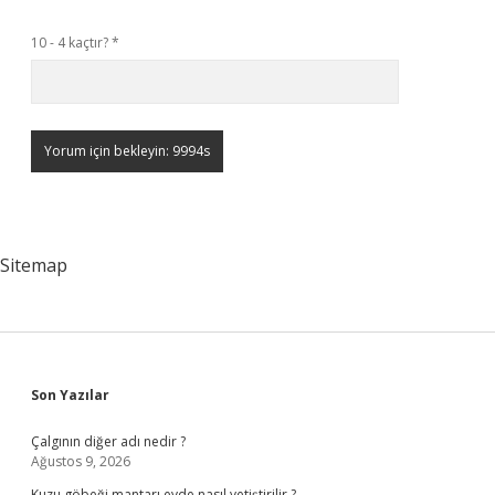
10 - 4 kaçtır?
*
Sitemap
Sidebar
Son Yazılar
Çalgının diğer adı nedir ?
Ağustos 9, 2026
Kuzu göbeği mantarı evde nasıl yetiştirilir ?