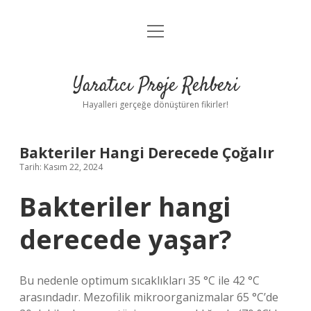
menüyü
Anasayfa
aç
Gizlilik Politikası
Yaratıcı Proje Rehberi
Yasal Uyarı
Hayalleri gerçeğe dönüştüren fikirler!
Hakkımızda
Bakteriler Hangi Derecede Çoğalır
Tarih: Kasım 22, 2024
Bakteriler hangi
derecede yaşar?
Bu nedenle optimum sıcaklıkları 35 °C ile 42 °C
arasındadır. Mezofilik mikroorganizmalar 65 °C’de