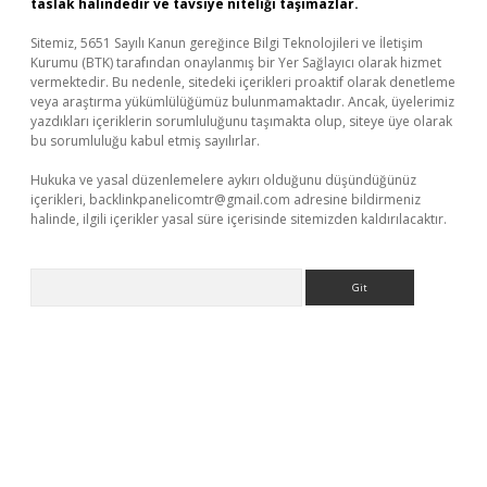
taslak halindedir ve tavsiye niteliği taşımazlar.
Sitemiz, 5651 Sayılı Kanun gereğince Bilgi Teknolojileri ve İletişim
Kurumu (BTK) tarafından onaylanmış bir Yer Sağlayıcı olarak hizmet
vermektedir. Bu nedenle, sitedeki içerikleri proaktif olarak denetleme
veya araştırma yükümlülüğümüz bulunmamaktadır. Ancak, üyelerimiz
yazdıkları içeriklerin sorumluluğunu taşımakta olup, siteye üye olarak
bu sorumluluğu kabul etmiş sayılırlar.
Hukuka ve yasal düzenlemelere aykırı olduğunu düşündüğünüz
içerikleri,
backlinkpanelicomtr@gmail.com
adresine bildirmeniz
halinde, ilgili içerikler yasal süre içerisinde sitemizden kaldırılacaktır.
Arama
etci
tulipbet güncel