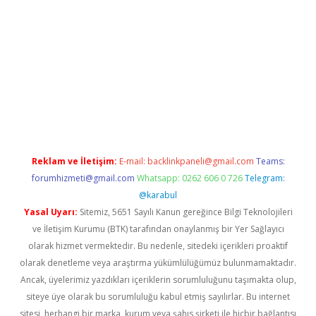
tulipbet güncel
Reklam ve İletişim:
E-mail:
backlinkpaneli@gmail.com
Teams:
forumhizmeti@gmail.com
Whatsapp: 0262 606 0 726
Telegram:
@karabul
Yasal Uyarı:
Sitemiz, 5651 Sayılı Kanun gereğince Bilgi Teknolojileri
ve İletişim Kurumu (BTK) tarafından onaylanmış bir Yer Sağlayıcı
olarak hizmet vermektedir. Bu nedenle, sitedeki içerikleri proaktif
olarak denetleme veya araştırma yükümlülüğümüz bulunmamaktadır.
Ancak, üyelerimiz yazdıkları içeriklerin sorumluluğunu taşımakta olup,
siteye üye olarak bu sorumluluğu kabul etmiş sayılırlar. Bu internet
sitesi, herhangi bir marka, kurum veya şahıs şirketi ile hiçbir bağlantısı