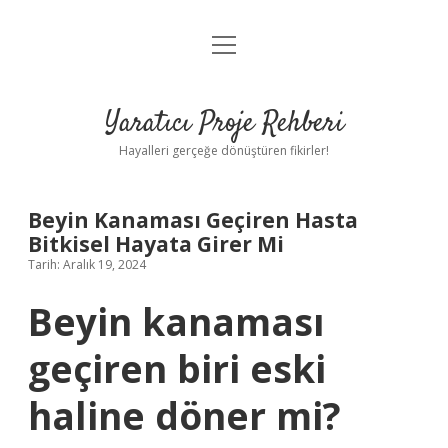
menüyü
Anasayfa
aç
Gizlilik Politikası
Yaratıcı Proje Rehberi
Yasal Uyarı
Hayalleri gerçeğe dönüştüren fikirler!
Hakkımızda
Beyin Kanaması Geçiren Hasta
Bitkisel Hayata Girer Mi
Tarih: Aralık 19, 2024
Beyin kanaması
geçiren biri eski
haline döner mi?