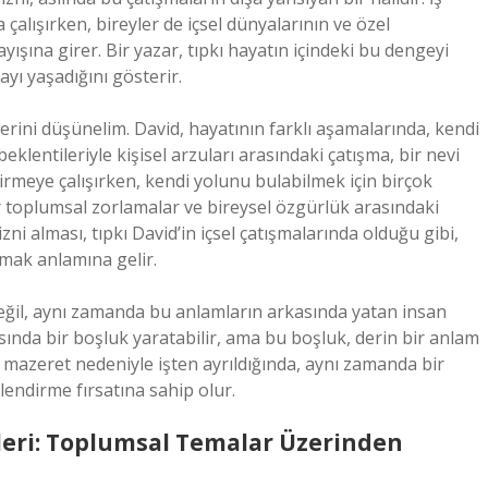
çalışırken, bireyler de içsel dünyalarının ve özel
ayışına girer. Bir yazar, tıpkı hayatın içindeki bu dengeyi
ayı yaşadığını gösterir.
serini düşünelim. David, hayatının farklı aşamalarında, kendi
eklentileriyle kişisel arzuları arasındaki çatışma, bir nevi
irmeye çalışırken, kendi yolunu bulabilmek için birçok
tür toplumsal zorlamalar ve bireysel özgürlük arasındaki
i alması, tıpkı David’in içsel çatışmalarında olduğu gibi,
mak anlamına gelir.
değil, aynı zamanda bu anlamların arkasında yatan insan
asında bir boşluk yaratabilir, ama bu boşluk, derin bir anlam
bir mazeret nedeniyle işten ayrıldığında, aynı zamanda bir
lendirme fırsatına sahip olur.
leri: Toplumsal Temalar Üzerinden