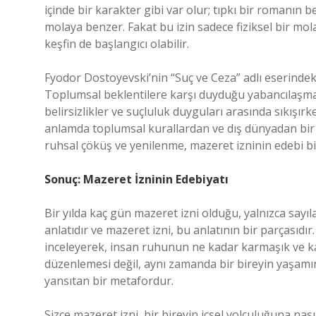
içinde bir karakter gibi var olur; tıpkı bir romanın 
molaya benzer. Fakat bu izin sadece fiziksel bir mola
keşfin de başlangıcı olabilir.
Fyodor Dostoyevski’nin “Suç ve Ceza” adlı eserindeki
Toplumsal beklentilere karşı duyduğu yabancılaşma, 
belirsizlikler ve suçluluk duyguları arasında sıkışı
anlamda toplumsal kurallardan ve dış dünyadan bir s
ruhsal çöküş ve yenilenme, mazeret izninin edebi bir
Sonuç: Mazeret İzninin Edebiyatı
Bir yılda kaç gün mazeret izni olduğu, yalnızca sayıl
anlatıdır ve mazeret izni, bu anlatının bir parçasıdır
inceleyerek, insan ruhunun ne kadar karmaşık ve kat
düzenlemesi değil, aynı zamanda bir bireyin yaşamın
yansıtan bir metafordur.
Sizce mazeret izni, bir bireyin içsel yolculuğuna nas