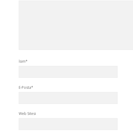
İsim*
E-Posta*
Web Sitesi