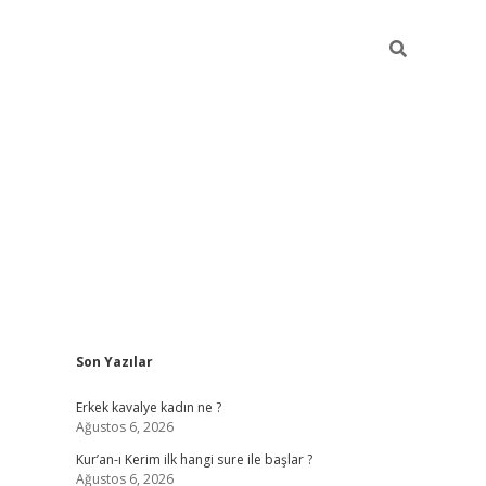
Sidebar
Son Yazılar
 giriş
piabellacasino
hiltonbet giriş
betexper.xyz
betci giriş
betc
Erkek kavalye kadın ne ?
Ağustos 6, 2026
Kur’an-ı Kerim ilk hangi sure ile başlar ?
Ağustos 6, 2026