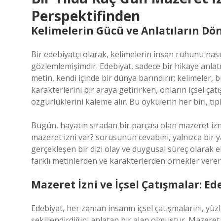
Perspektifinden
Kelimelerin Gücü ve Anlatıların Dö
Bir edebiyatçı olarak, kelimelerin insan ruhunu na
gözlemlemişimdir. Edebiyat, sadece bir hikaye anlatm
metin, kendi içinde bir dünya barındırır; kelimeler, b
karakterlerini bir araya getirirken, onların içsel çat
özgürlüklerini kaleme alır. Bu öykülerin her biri, tıp
Bugün, hayatın sıradan bir parçası olan mazeret izni
mazeret izni var? sorusunun cevabını, yalnızca bir y
gerçekleşen bir dizi olay ve duygusal süreç olarak el
farklı metinlerden ve karakterlerden örnekler vere
Mazeret İzni ve İçsel Çatışmalar: E
Edebiyat, her zaman insanın içsel çatışmalarını, yüz
şekillendirdiğini anlatan bir alan olmuştur. Mazeret i