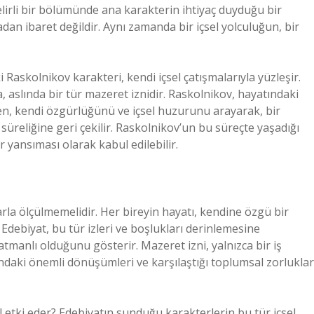
belirli bir bölümünde ana karakterin ihtiyaç duyduğu bir
dan ibaret değildir. Aynı zamanda bir içsel yolculuğun, bir
 Raskolnikov karakteri, kendi içsel çatışmalarıyla yüzleşir.
aslında bir tür mazeret iznidir. Raskolnikov, hayatındaki
rken, kendi özgürlüğünü ve içsel huzurunu arayarak, bir
üreliğine geri çekilir. Raskolnikov’un bu süreçte yaşadığı
 yansıması olarak kabul edilebilir.
arla ölçülmemelidir. Her bireyin hayatı, kendine özgü bir
. Edebiyat, bu tür izleri ve boşlukları derinlemesine
manlı olduğunu gösterir. Mazeret izni, yalnızca bir iş
daki önemli dönüşümleri ve karşılaştığı toplumsal zorluklar
ıl etki eder? Edebiyatın sunduğu karakterlerin bu tür içsel