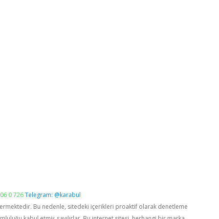
06 0 726
Telegram: @karabul
vermektedir. Bu nedenle, sitedeki içerikleri proaktif olarak denetleme
luğu kabul etmiş sayılırlar. Bu internet sitesi, herhangi bir marka,