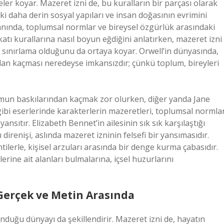
ler koyar. Mazeret izni de, bu kuralların bir parçası olarak
ki daha derin sosyal yapıları ve insan doğasının evrimini
anında, toplumsal normlar ve bireysel özgürlük arasındaki
katı kurallarına nasıl boyun eğdiğini anlatırken, mazeret izni
 sınırlama olduğunu da ortaya koyar. Orwell’in dünyasında,
rdan kaçması neredeyse imkansızdır; çünkü toplum, bireyleri
umun baskılarından kaçmak zor olurken, diğer yanda Jane
gibi eserlerinde karakterlerin mazeretleri, toplumsal normla
ansıtır. Elizabeth Bennet’in ailesinin sık sık karşılaştığı
direnişi, aslında mazeret izninin felsefi bir yansımasıdır.
tilerle, kişisel arzuları arasında bir denge kurma çabasıdır.
erine ait alanları bulmalarına, içsel huzurlarını
 Gerçek ve Metin Arasında
unduğu dünyayı da şekillendirir. Mazeret izni de, hayatın