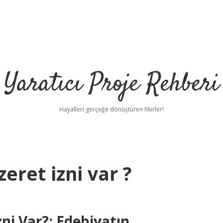
Yaratıcı Proje Rehberi
Hayalleri gerçeğe dönüştüren fikirler!
eret izni var ?
ilbet mobil
ni Var?: Edebiyatın