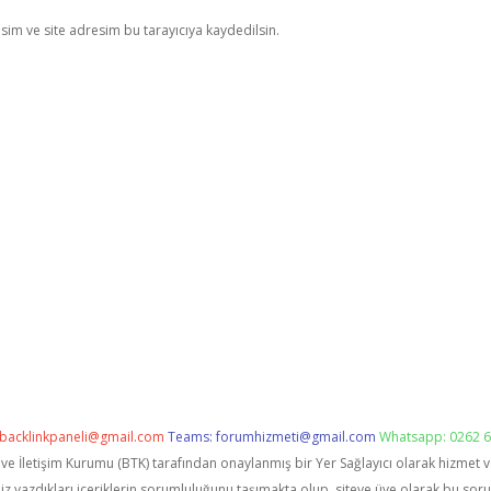
im ve site adresim bu tarayıcıya kaydedilsin.
backlinkpaneli@gmail.com
Teams:
forumhizmeti@gmail.com
Whatsapp: 0262 6
i ve İletişim Kurumu (BTK) tarafından onaylanmış bir Yer Sağlayıcı olarak hizmet 
zdıkları içeriklerin sorumluluğunu taşımakta olup, siteye üye olarak bu sorumlu