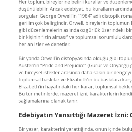
Her toplum, bireylerine belirli kurallar ve düzenleme
düşünülebilir. Ancak edebiyat, bu kuralların ardında
sorgular. George Orwell’in “1984” adlı distopik rom
gerilim çok belirgindir. Orwell, bireylerin toplumun 
gibi düzenlemelerin aslında özgürlük üzerindeki bir
bir kişinin “izin alması” ve toplumsal sorumlulukla
her an izler ve denetler.
Bir yanda Orwell’in distopyasında olduğu gibi topl
Austen’in “Pride and Prejudice” (Gurur ve Önyargı) 
ve bireysel istekler arasında daha sakin bir dengeyi y
toplumsal baskılar ve Elizabeth’in bu baskılara karşı 
Elizabeth’in hayatındaki her karar, toplumsal beklen
Bu tür metinlerde, mazeret izni, karakterlerin kendil
sağlamalarına olanak tanır.
Edebiyatın Yansıttığı Mazeret İzni:
Bir yazar, karakterini yarattığında, onun içinde bul