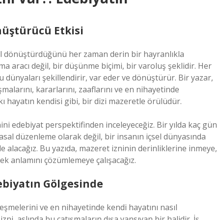
nüştürücü Etkisi
sıl dönüştürdüğünü her zaman derin bir hayranlıkla
a aracı değil, bir düşünme biçimi, bir varoluş şeklidir. Her
u dünyaları şekillendirir, var eder ve dönüştürür. Bir yazar,
ışmalarını, kararlarını, zaaflarını ve en nihayetinde
kı hayatın kendisi gibi, bir dizi mazeretle örülüdür.
ni edebiyat perspektifinden inceleyeceğiz. Bir yılda kaç gün
asal düzenleme olarak değil, bir insanın içsel dünyasında
e alacağız. Bu yazıda, mazeret izninin derinliklerine inmeye,
rek anlamını çözümlemeye çalışacağız.
debiyatın Gölgesinde
leşmelerini ve en nihayetinde kendi hayatını nasıl
zni, aslında bu çatışmaların dışa yansıyan bir halidir. İş