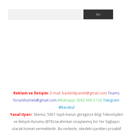
Arama
tulipbet güncel
Reklam ve İletişim:
E-mail:
backlinkpaneli@gmail.com
Teams:
forumhizmeti@gmail.com
Whatsapp: 0262 606 0 726
Telegram:
@karabul
Yasal Uyarı:
Sitemiz, 5651 Sayılı Kanun gereğince Bilgi Teknolojileri
ve İletişim Kurumu (BTK) tarafından onaylanmış bir Yer Sağlayıcı
olarak hizmet vermektedir. Bu nedenle, sitedeki içerikleri proaktif