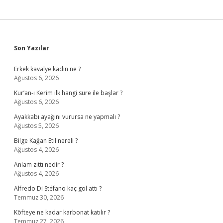
Sidebar
Son Yazılar
Erkek kavalye kadın ne ?
Ağustos 6, 2026
Kur’an-ı Kerim ilk hangi sure ile başlar ?
Ağustos 6, 2026
Ayakkabı ayağını vurursa ne yapmalı ?
Ağustos 5, 2026
Bilge Kağan Etil nereli ?
Ağustos 4, 2026
Anlam zıttı nedir ?
Ağustos 4, 2026
Alfredo Di Stéfano kaç gol attı ?
Temmuz 30, 2026
Köfteye ne kadar karbonat katılır ?
Temmuz 27, 2026