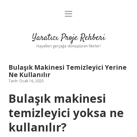
menüyü
Anasayfa
aç
Gizlilik Politikası
Yaratıcı Proje Rehberi
Yasal Uyarı
Hayalleri gerçeğe dönüştüren fikirler!
Hakkımızda
Bulaşık Makinesi Temizleyici Yerine
Ne Kullanılır
Tarih: Ocak 16, 2025
Bulaşık makinesi
temizleyici yoksa ne
kullanılır?