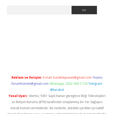
Arama
ci
tulipbet güncel
Reklam ve İletişim:
E-mail:
backlinkpaneli@gmail.com
Teams:
forumhizmeti@gmail.com
Whatsapp: 0262 606 0 726
Telegram:
@karabul
Yasal Uyarı:
Sitemiz, 5651 Sayılı Kanun gereğince Bilgi Teknolojileri
ve İletişim Kurumu (BTK) tarafından onaylanmış bir Yer Sağlayıcı
olarak hizmet vermektedir. Bu nedenle, sitedeki içerikleri proaktif