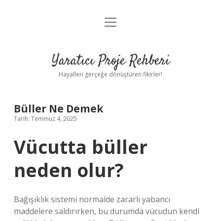
menüyü
Anasayfa
aç
Gizlilik Politikası
Yaratıcı Proje Rehberi
Yasal Uyarı
Hayalleri gerçeğe dönüştüren fikirler!
Hakkımızda
Büller Ne Demek
Tarih: Temmuz 4, 2025
Vücutta büller
neden olur?
Bağışıklık sistemi normalde zararlı yabancı
maddelere saldırırken, bu durumda vücudun kendi