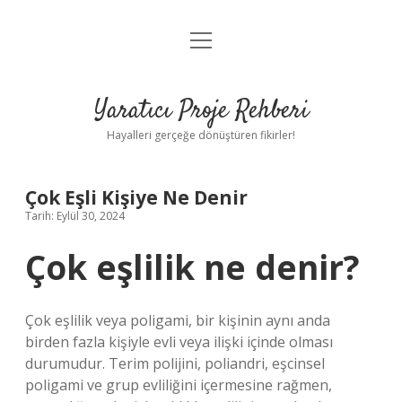
menüyü
Anasayfa
aç
Gizlilik Politikası
Yaratıcı Proje Rehberi
Yasal Uyarı
Hayalleri gerçeğe dönüştüren fikirler!
Hakkımızda
Çok Eşli Kişiye Ne Denir
Tarih: Eylül 30, 2024
Çok eşlilik ne denir?
Çok eşlilik veya poligami, bir kişinin aynı anda
birden fazla kişiyle evli veya ilişki içinde olması
durumudur. Terim polijini, poliandri, eşcinsel
poligami ve grup evliliğini içermesine rağmen,