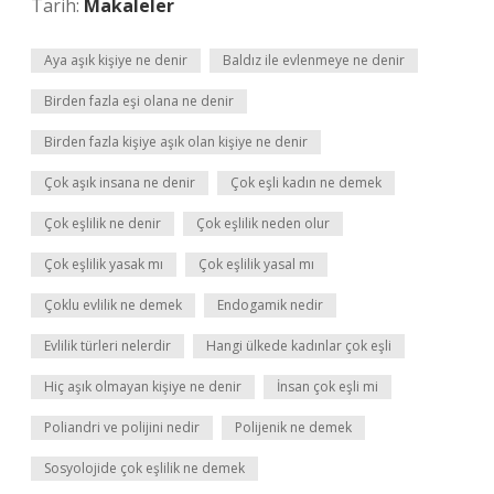
Tarih:
Makaleler
Aya aşık kişiye ne denir
Baldız ile evlenmeye ne denir
Birden fazla eşi olana ne denir
Birden fazla kişiye aşık olan kişiye ne denir
Çok aşık insana ne denir
Çok eşli kadın ne demek
Çok eşlilik ne denir
Çok eşlilik neden olur
Çok eşlilik yasak mı
Çok eşlilik yasal mı
Çoklu evlilik ne demek
Endogamik nedir
Evlilik türleri nelerdir
Hangi ülkede kadınlar çok eşli
Hiç aşık olmayan kişiye ne denir
İnsan çok eşli mi
Poliandri ve polijini nedir
Polijenik ne demek
Sosyolojide çok eşlilik ne demek