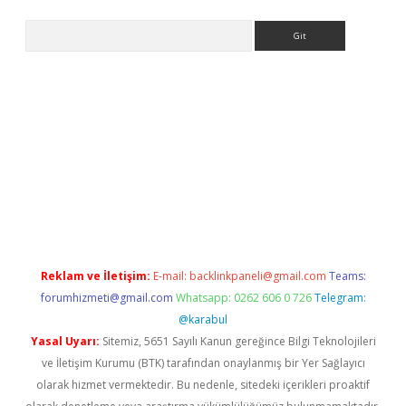
Arama
xyz
betci giriş
betci
tulipbet güncel
Reklam ve İletişim:
E-mail:
backlinkpaneli@gmail.com
Teams:
forumhizmeti@gmail.com
Whatsapp: 0262 606 0 726
Telegram:
@karabul
Yasal Uyarı:
Sitemiz, 5651 Sayılı Kanun gereğince Bilgi Teknolojileri
ve İletişim Kurumu (BTK) tarafından onaylanmış bir Yer Sağlayıcı
olarak hizmet vermektedir. Bu nedenle, sitedeki içerikleri proaktif