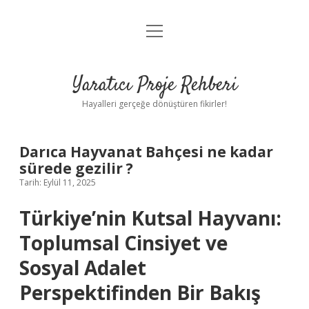
menüyü
Anasayfa
aç
Gizlilik Politikası
Yaratıcı Proje Rehberi
Yasal Uyarı
Hayalleri gerçeğe dönüştüren fikirler!
Hakkımızda
Darıca Hayvanat Bahçesi ne kadar
sürede gezilir ?
Tarih: Eylül 11, 2025
Türkiye’nin Kutsal Hayvanı:
Toplumsal Cinsiyet ve
Sosyal Adalet
Perspektifinden Bir Bakış