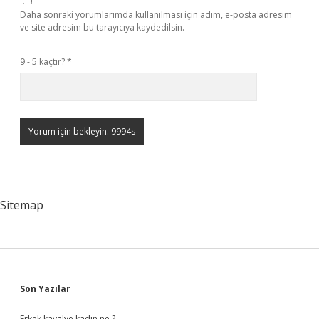
Daha sonraki yorumlarımda kullanılması için adım, e-posta adresim
ve site adresim bu tarayıcıya kaydedilsin.
9 - 5 kaçtır?
*
Sitemap
Sidebar
Son Yazılar
Erkek kavalye kadın ne ?