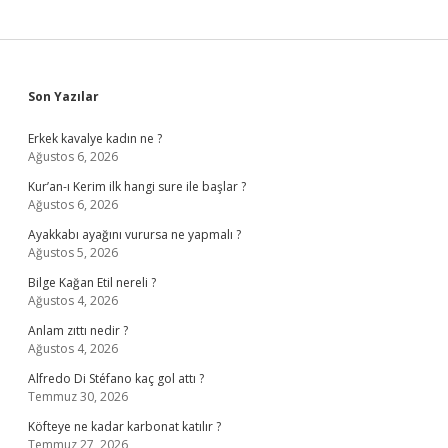
Sidebar
Son Yazılar
Erkek kavalye kadın ne ?
Ağustos 6, 2026
Kur’an-ı Kerim ilk hangi sure ile başlar ?
Ağustos 6, 2026
Ayakkabı ayağını vurursa ne yapmalı ?
Ağustos 5, 2026
Bilge Kağan Etil nereli ?
Ağustos 4, 2026
Anlam zıttı nedir ?
Ağustos 4, 2026
Alfredo Di Stéfano kaç gol attı ?
Temmuz 30, 2026
Köfteye ne kadar karbonat katılır ?
Temmuz 27, 2026