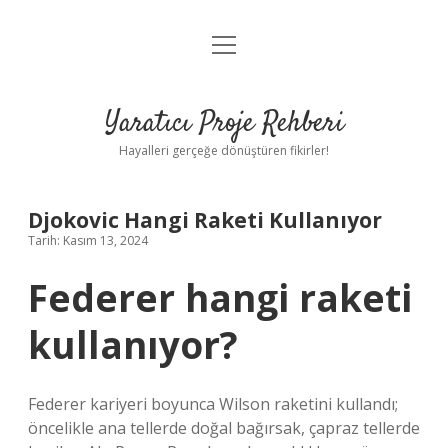
menüyü
Anasayfa
aç
Gizlilik Politikası
Yaratıcı Proje Rehberi
Yasal Uyarı
Hayalleri gerçeğe dönüştüren fikirler!
Hakkımızda
Djokovic Hangi Raketi Kullanıyor
Tarih: Kasım 13, 2024
Federer hangi raketi
kullanıyor?
Federer kariyeri boyunca Wilson raketini kullandı;
öncelikle ana tellerde doğal bağırsak, çapraz tellerde