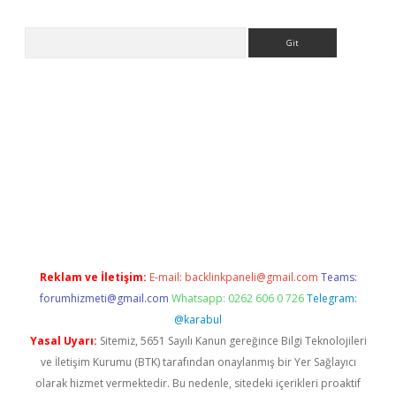
Arama
ci
tulipbet güncel
Reklam ve İletişim:
E-mail:
backlinkpaneli@gmail.com
Teams:
forumhizmeti@gmail.com
Whatsapp: 0262 606 0 726
Telegram:
@karabul
Yasal Uyarı:
Sitemiz, 5651 Sayılı Kanun gereğince Bilgi Teknolojileri
ve İletişim Kurumu (BTK) tarafından onaylanmış bir Yer Sağlayıcı
olarak hizmet vermektedir. Bu nedenle, sitedeki içerikleri proaktif