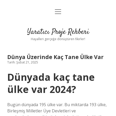
menüyü
Anasayfa
aç
Gizlilik Politikası
Yaratıcı Proje Rehberi
Yasal Uyarı
Hayalleri gerçeğe dönüştüren fikirler!
Hakkımızda
Dünya Üzerinde Kaç Tane Ülke Var
Tarih: Şubat 21, 2025
Dünyada kaç tane
ülke var 2024?
Bugün dünyada 195 ülke var. Bu miktarda 193 ülke,
Birleşmiş Milletler Üye Devletleri ve