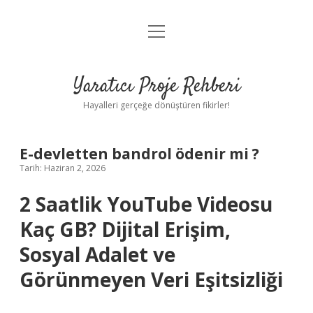
menüyü
Anasayfa
aç
Gizlilik Politikası
Yaratıcı Proje Rehberi
Yasal Uyarı
Hayalleri gerçeğe dönüştüren fikirler!
Hakkımızda
E-devletten bandrol ödenir mi ?
Tarih: Haziran 2, 2026
2 Saatlik YouTube Videosu
Kaç GB? Dijital Erişim,
Sosyal Adalet ve
Görünmeyen Veri Eşitsizliği