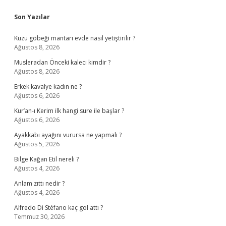
Sidebar
Son Yazılar
Kuzu göbeği mantarı evde nasıl yetiştirilir ?
Ağustos 8, 2026
Musleradan Önceki kaleci kimdir ?
Ağustos 8, 2026
Erkek kavalye kadın ne ?
Ağustos 6, 2026
Kur’an-ı Kerim ilk hangi sure ile başlar ?
Ağustos 6, 2026
Ayakkabı ayağını vurursa ne yapmalı ?
Ağustos 5, 2026
Bilge Kağan Etil nereli ?
Ağustos 4, 2026
Anlam zıttı nedir ?
Ağustos 4, 2026
Alfredo Di Stéfano kaç gol attı ?
Temmuz 30, 2026