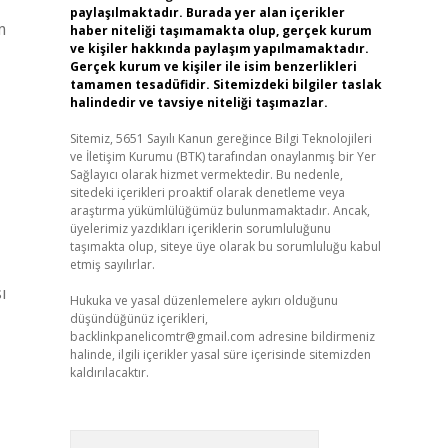
paylaşılmaktadır. Burada yer alan içerikler
m
haber niteliği taşımamakta olup, gerçek kurum
ve kişiler hakkında paylaşım yapılmamaktadır.
Gerçek kurum ve kişiler ile isim benzerlikleri
tamamen tesadüfidir. Sitemizdeki bilgiler taslak
halindedir ve tavsiye niteliği taşımazlar.
Sitemiz, 5651 Sayılı Kanun gereğince Bilgi Teknolojileri
ve İletişim Kurumu (BTK) tarafından onaylanmış bir Yer
Sağlayıcı olarak hizmet vermektedir. Bu nedenle,
sitedeki içerikleri proaktif olarak denetleme veya
araştırma yükümlülüğümüz bulunmamaktadır. Ancak,
üyelerimiz yazdıkları içeriklerin sorumluluğunu
taşımakta olup, siteye üye olarak bu sorumluluğu kabul
etmiş sayılırlar.
ı
Hukuka ve yasal düzenlemelere aykırı olduğunu
düşündüğünüz içerikleri,
backlinkpanelicomtr@gmail.com
adresine bildirmeniz
halinde, ilgili içerikler yasal süre içerisinde sitemizden
kaldırılacaktır.
Arama