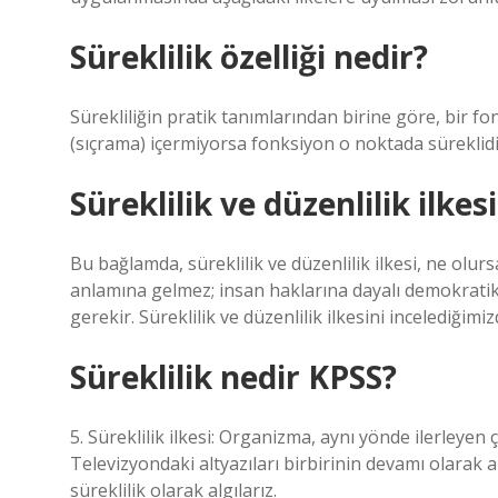
Süreklilik özelliği nedir?
Sürekliliğin pratik tanımlarından birine göre, bir fo
(sıçrama) içermiyorsa fonksiyon o noktada süreklidir
Süreklilik ve düzenlilik ilkes
Bu bağlamda, süreklilik ve düzenlilik ilkesi, ne olu
anlamına gelmez; insan haklarına dayalı demokratik, 
gerekir. Süreklilik ve düzenlilik ilkesini incelediğimi
Süreklilik nedir KPSS?
5. Süreklilik ilkesi: Organizma, aynı yönde ilerleyen ç
Televizyondaki altyazıları birbirinin devamı olarak al
süreklilik olarak algılarız.