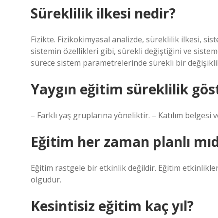
Süreklilik ilkesi nedir?
Fizikte. Fizikokimyasal analizde, süreklilik ilkesi, sis
sistemin özellikleri gibi, sürekli değiştiğini ve sis
sürece sistem parametrelerinde sürekli bir değişikli
Yaygın eğitim süreklilik gös
– Farklı yaş gruplarına yöneliktir. – Katılım belgesi v
Eğitim her zaman planlı mıd
Eğitim rastgele bir etkinlik değildir. Eğitim etkinlikl
olgudur.
Kesintisiz eğitim kaç yıl?