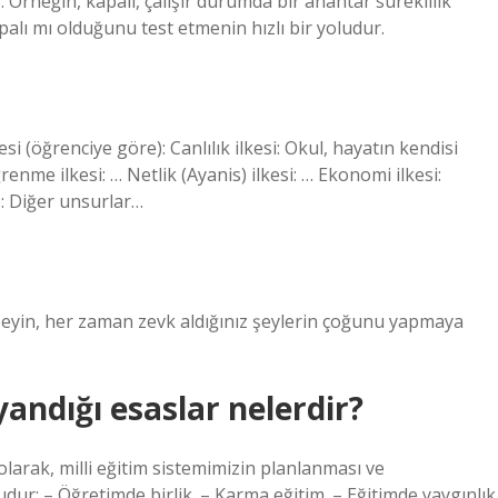
r. Örneğin, kapalı, çalışır durumda bir anahtar süreklilik
apalı mı olduğunu test etmenin hızlı bir yoludur.
(öğrenciye göre): Canlılık ilkesi: Okul, hayatın kendisi
enme ilkesi: … Netlik (Ayanis) ilkesi: … Ekonomi ilkesi:
e: Diğer unsurlar…
yi şeyin, her zaman zevk aldığınız şeylerin çoğunu yapmaya
andığı esaslar nelerdir?
arak, milli eğitim sistemimizin planlanması ve
ur: – Öğretimde birlik. – Karma eğitim. – Eğitimde yaygınlık