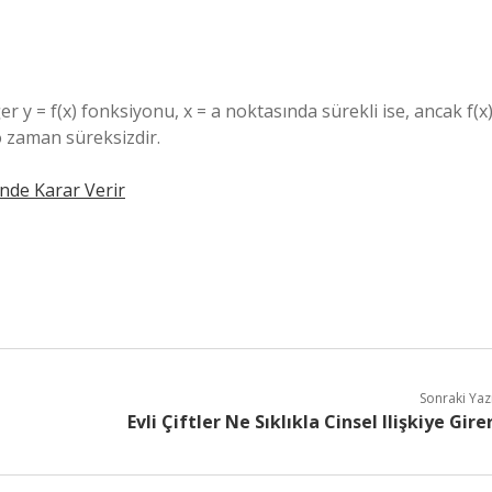
er y = f(x) fonksiyonu, x = a noktasında sürekli ise, ancak f(x
o zaman süreksizdir.
inde Karar Verir
Sonraki Yaz
Evli Çiftler Ne Sıklıkla Cinsel Ilişkiye Gire