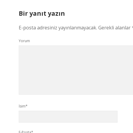
Bir yanıt yazın
E-posta adresiniz yayınlanmayacak.
Gerekli alanlar
Yorum
İsim*
E-Posta*