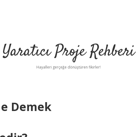
Yaratıcı Proje Rehberi
Hayalleri gerçeğe dönüştüren fikirler!
 Ne Demek
ilbet mobil g