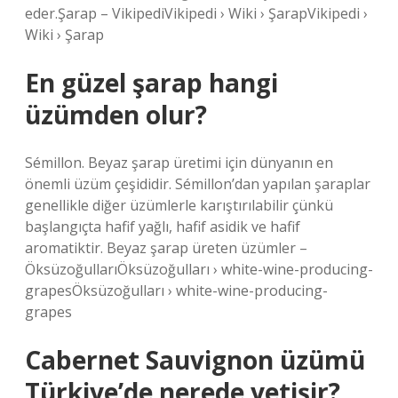
eder.Şarap – VikipediVikipedi › Wiki › ŞarapVikipedi ›
Wiki › Şarap
En güzel şarap hangi
üzümden olur?
Sémillon. Beyaz şarap üretimi için dünyanın en
önemli üzüm çeşididir. Sémillon’dan yapılan şaraplar
genellikle diğer üzümlerle karıştırılabilir çünkü
başlangıçta hafif yağlı, hafif asidik ve hafif
aromatiktir. Beyaz şarap üreten üzümler –
ÖksüzoğullarıÖksüzoğulları › white-wine-producing-
grapesÖksüzoğulları › white-wine-producing-
grapes
Cabernet Sauvignon üzümü
Türkiye’de nerede yetişir?