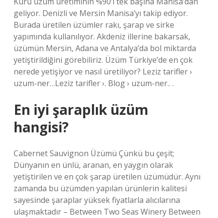
Kuru üzüm üretiminin %90’ı tek başına Manisa’dan
geliyor. Denizli ve Mersin Manisa’yı takip ediyor.
Burada üretilen üzümler rakı, şarap ve sirke
yapımında kullanılıyor. Akdeniz illerine bakarsak,
üzümün Mersin, Adana ve Antalya’da bol miktarda
yetiştirildiğini görebiliriz. Üzüm Türkiye’de en çok
nerede yetişiyor ve nasıl üretiliyor? Leziz tarifler ›
uzum-ner…Leziz tarifler ›. Blog › uzum-ner.. .
En iyi şaraplık üzüm
hangisi?
Cabernet Sauvignon Üzümü Çünkü bu çeşit;
Dünyanın en ünlü, aranan, en yaygın olarak
yetiştirilen ve en çok şarap üretilen üzümüdür. Aynı
zamanda bu üzümden yapılan ürünlerin kalitesi
sayesinde şaraplar yüksek fiyatlarla alıcılarına
ulaşmaktadır – Between Two Seas Winery Between