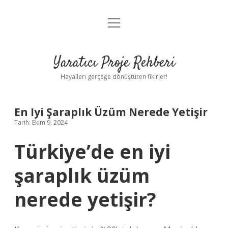
menüyü
Anasayfa
aç
Gizlilik Politikası
Yaratıcı Proje Rehberi
Yasal Uyarı
Hayalleri gerçeğe dönüştüren fikirler!
Hakkımızda
En Iyi Şaraplık Üzüm Nerede Yetişir
Tarih: Ekim 9, 2024
Türkiye’de en iyi
şaraplık üzüm
nerede yetişir?