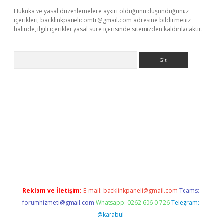
Hukuka ve yasal düzenlemelere aykırı olduğunu düşündüğünüz
içerikleri,
backlinkpanelicomtr@gmail.com
adresine bildirmeniz
halinde, ilgili içerikler yasal süre içerisinde sitemizden kaldırılacaktır.
Arama
ci
tulipbet güncel
Reklam ve İletişim:
E-mail:
backlinkpaneli@gmail.com
Teams:
forumhizmeti@gmail.com
Whatsapp: 0262 606 0 726
Telegram:
@karabul