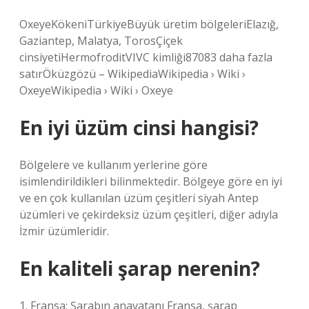
OxeyeKökeniTürkiyeBüyük üretim bölgeleriElazığ,
Gaziantep, Malatya, TorosÇiçek
cinsiyetiHermofroditVIVC kimliği87083 daha fazla
satırÖküzgözü – WikipediaWikipedia › Wiki ›
OxeyeWikipedia › Wiki › Oxeye
En iyi üzüm cinsi hangisi?
Bölgelere ve kullanım yerlerine göre
isimlendirildikleri bilinmektedir. Bölgeye göre en iyi
ve en çok kullanılan üzüm çeşitleri siyah Antep
üzümleri ve çekirdeksiz üzüm çeşitleri, diğer adıyla
İzmir üzümleridir.
En kaliteli şarap nerenin?
1. Fransa: Şarabın anavatanı Fransa, şarap