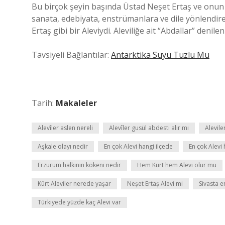
Bu birçok şeyin başında Üstad Neşet Ertaş ve onun g
sanata, edebiyata, enstrümanlara ve dile yönlendir
Ertaş gibi bir Aleviydi. Aleviliğe ait “Abdallar” deni
Tavsiyeli Bağlantılar:
Antarktika Suyu Tuzlu Mu
Tarih:
Makaleler
Alevîler aslen nereli
Alevîler gusül abdesti alır mı
Alevile
Aşkale olayı nedir
En çok Alevi hangi ilçede
En çok Alevi 
Erzurum halkının kökeni nedir
Hem Kürt hem Alevi olur mu
Kürt Aleviler nerede yaşar
Neşet Ertaş Alevi mi
Sivasta e
Türkiyede yüzde kaç Alevi var