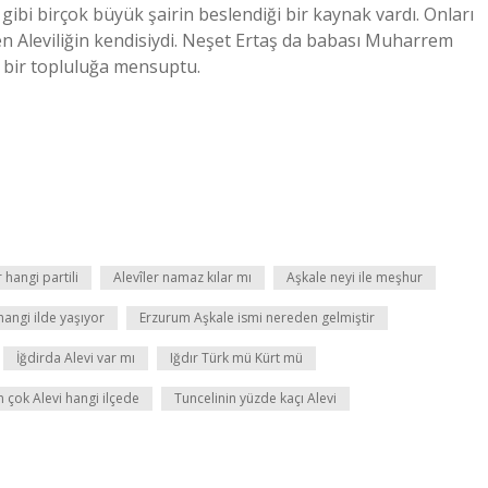
ibi birçok büyük şairin beslendiği bir kaynak vardı. Onları
en Aleviliğin kendisiydi. Neşet Ertaş da babası Muharrem
len bir topluluğa mensuptu.
r hangi partili
Alevîler namaz kılar mı
Aşkale neyi ile meşhur
hangi ilde yaşıyor
Erzurum Aşkale ismi nereden gelmiştir
İğdirda Alevi var mı
Iğdır Türk mü Kürt mü
n çok Alevi hangi ilçede
Tuncelinin yüzde kaçı Alevi