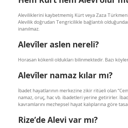
Aleviliklerini kaybetmemiş Kürt veya Zaza Türkmenle
Alevilik doğrudan Tengricilikle bağlantılı olduğundan
inanılmaz.
Alevîler aslen nereli?
Horasan kökenli oldukları bilinmektedir. Bazı köyleri
Alevîler namaz kılar mı?
İbadet hayatlarının merkezine zikir ritüeli olan “Cem
namaz, oruç, hac vb. ibadetleri yerine getirirler. İ
kavramlarını mezhepsel hayat kalıplarına göre tasar
Rize’de Alevi var mı?