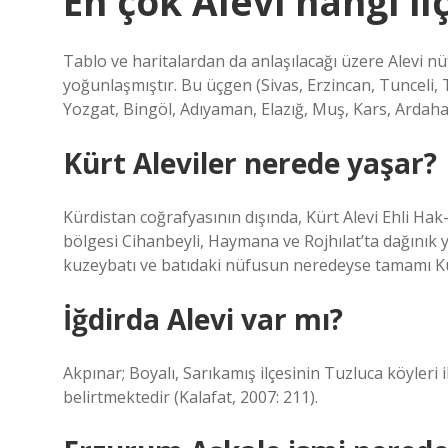
En çok Alevi hangi il
Tablo ve haritalardan da anlaşılacağı üzere Alev
yoğunlaşmıştır. Bu üçgen (Sivas, Erzincan, Tuncel
Yozgat, Bingöl, Adıyaman, Elazığ, Muş, Kars, Ardah
Kürt Aleviler nerede yaşar?
Kürdistan coğrafyasının dışında, Kürt Alevi Ehli Ha
bölgesi Cihanbeyli, Haymana ve Rojhılat’ta dağınık
kuzeybatı ve batıdaki nüfusun neredeyse tamamı Kür
İğdirda Alevi var mı?
Akpınar; Boyalı, Sarıkamış ilçesinin Tuzluca köyleri
belirtmektedir (Kalafat, 2007: 211).