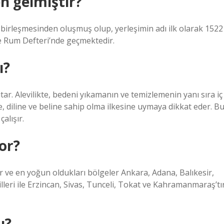
n gelmiştir?
n birleşmesinden oluşmuş olup, yerleşimin adı ilk olarak 1522
ve Rum Defteri’nde geçmektedir.
ı?
tar. Alevilikte, bedeni yıkamanın ve temizlemenin yanı sıra iç
e, diline ve beline sahip olma ilkesine uymaya dikkat eder. B
çalışır.
yor?
r ve en yoğun oldukları bölgeler Ankara, Adana, Balıkesir,
lleri ile Erzincan, Sivas, Tunceli, Tokat ve Kahramanmaraş’tır
u?