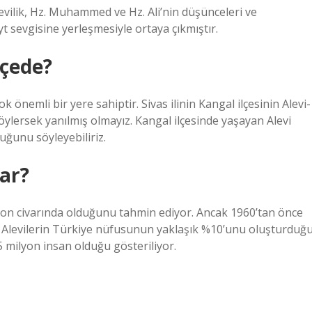
levilik, Hz. Muhammed ve Hz. Ali’nin düşünceleri ve
yt sevgisine yerleşmesiyle ortaya çıkmıştır.
lçede?
k önemli bir yere sahiptir. Sivas ilinin Kangal ilçesinin Alevi-
ylersek yanılmış olmayız. Kangal ilçesinde yaşayan Alevi
ğunu söyleyebiliriz.
var?
ilyon civarında olduğunu tahmin ediyor. Ancak 1960’tan önce
a Alevilerin Türkiye nüfusunun yaklaşık %10’unu oluşturduğ
 5 milyon insan olduğu gösteriliyor.