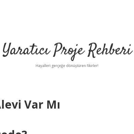
Yaratıcı Proje Rehberi
Hayalleri gerçeğe dönüştüren fikirler!
levi Var Mı
ilbet mobil gi