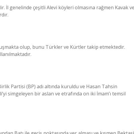
 İl genelinde çeşitli Alevi köyleri olmasına rağmen Kavak v
dır.
luşmakta olup, bunu Türkler ve Kürtler takip etmektedir.
llanılmaktadır.
irlik Partisi (BP) adı altında kuruldu ve Hasan Tahsin
yi simgeleyen bir aslan ve etrafında on iki İmam’ı temsil
mından Batı ile geçiş noktasında yer alması ve kısmen Bektaşi