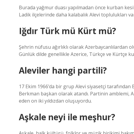
Burada yağmur duası yapılmadan önce kurban kesilir.
Ladik ilçelerinde daha kalabalık Alevi toplulukları var
Iğdır Türk mü Kürt mü?
Şehrin nüfusu ağırlıklı olarak Azerbaycanlılardan o
Günlük dilde genellikle Azerice, Türkçe ve Kürtçe ku
Aleviler hangi partili?
17 Ekim 1966’da bir grup Alevi siyasetçi tarafından B
Berkman başkan olarak atandı. Partinin amblemi, Ali’
eden on iki yıldızdan oluşuyordu.
Aşkale neyi ile meşhur?
Aşkale, halk kültürü, folklor ve müzik birikimi bakı