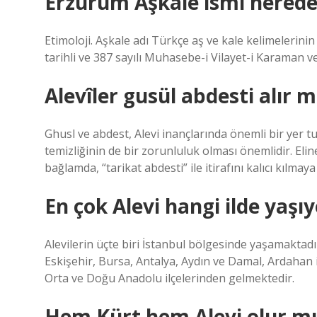
Erzurum Aşkale ismi nerede
Etimoloji. Aşkale adı Türkçe aş ve kale kelimelerini
tarihli ve 387 sayılı Muhasebe-i Vilayet-i Karaman 
Alevîler gusül abdesti alır m
Ghusl ve abdest, Alevi inançlarında önemli bir yer tu
temizliğinin de bir zorunluluk olması önemlidir. Elin
bağlamda, “tarikat abdesti” ile itirafını kalıcı kılmaya 
En çok Alevi hangi ilde yaşı
Alevilerin üçte biri İstanbul bölgesinde yaşamaktadı
Eskişehir, Bursa, Antalya, Aydın ve Damal, Ardahan i
Orta ve Doğu Anadolu ilçelerinden gelmektedir.
Hem Kürt hem Alevi olur m