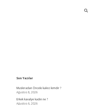
Sidebar
Son Yazılar
riş
piabellacasino
hiltonbet giriş
betexper.xyz
betci giriş
betci
tu
Musleradan Önceki kaleci kimdir ?
Ağustos 8, 2026
Erkek kavalye kadın ne ?
Ağustos 6, 2026