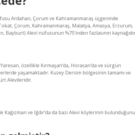
çede?
i nüfusu Ardahan, Çorum ve Kahramanmaraş üçgeninde
i, Tokat, Çorum, Kahramanmaraş, Malatya, Amasya, Erzurum,
an, Bayburt) Alevi nüfusunun %75’inden fazlasının kaynağıdır
k-Yaresan, özellikle Kırmaşan’da, Horasan’da ve sürgün
 yerlerde yaşamaktadır. Kuzey Dersim bölgesinin tamamı ve
t Alevileridir.
 ile Kağızman ve Iğdır’da da bazı Alevi köylerinin bulunduğun