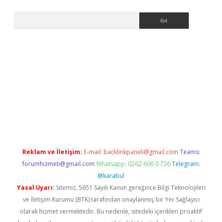
Arama
etci
tulipbet güncel
Reklam ve İletişim:
E-mail:
backlinkpaneli@gmail.com
Teams:
forumhizmeti@gmail.com
Whatsapp: 0262 606 0 726
Telegram:
@karabul
Yasal Uyarı:
Sitemiz, 5651 Sayılı Kanun gereğince Bilgi Teknolojileri
ve İletişim Kurumu (BTK) tarafından onaylanmış bir Yer Sağlayıcı
olarak hizmet vermektedir. Bu nedenle, sitedeki içerikleri proaktif