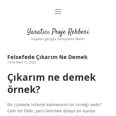
menüyü
Anasayfa
aç
Gizlilik Politikası
Yaratıcı Proje Rehberi
Yasal Uyarı
Hayalleri gerçeğe dönüştüren fikirler!
Hakkımızda
Felsefede Çıkarım Ne Demek
Tarih: Mart 15, 2025
Çıkarım ne demek
örnek?
Bir cümlede Infente kelimesinin bir örneği nedir?
Gelir bir fiildir, yani Gelirmek dolaylı bir kanıta