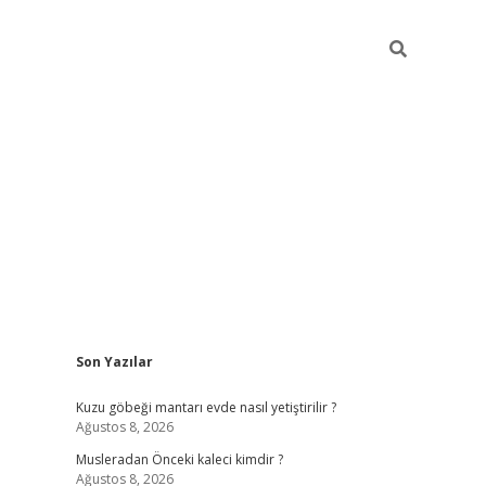
Sidebar
Son Yazılar
 giriş
piabellacasino
hiltonbet giriş
betexper.xyz
betci giriş
betc
Kuzu göbeği mantarı evde nasıl yetiştirilir ?
Ağustos 8, 2026
Musleradan Önceki kaleci kimdir ?
Ağustos 8, 2026