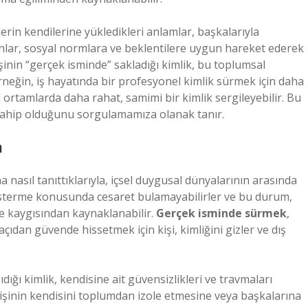
lerin kendilerine yükledikleri anlamlar, başkalarıyla
sanlar, sosyal normlara ve beklentilere uygun hareket ederek
şinin “gerçek isminde” sakladığı kimlik, bu toplumsal
rneğin, iş hayatında bir profesyonel kimlik sürmek için daha
l ortamlarda daha rahat, samimi bir kimlik sergileyebilir. Bu
ğa sahip olduğunu sorgulamamıza olanak tanır.
m
a nasıl tanıttıklarıyla, içsel duygusal dünyalarının arasında
 gösterme konusunda cesaret bulamayabilirler ve bu durum,
e kaygısından kaynaklanabilir.
Gerçek isminde sürmek
,
ıdan güvende hissetmek için kişi, kimliğini gizler ve dış
ığı kimlik, kendisine ait güvensizlikleri ve travmaları
 kişinin kendisini toplumdan izole etmesine veya başkalarına