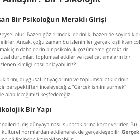
an Bir Psikoloğun Meraklı Girişi
zeysel olur. Bazen gözlerindeki derinlik, bazen de söyledikler
lirler. Ancak, çoğu zaman bu izlenimler gerçek kişilikten ço
amak için daha derin bir psikolojik çözümleme gerektirir.
usal durumlar, toplumsal etkiler ve içsel çatışmaların bir
zlenen kimliği nasıl anlayabiliriz?
klarını, duygusal ihtiyaçlarının ve toplumsal etkilerinin
k bir perspektiften inceleyeceğiz. “Gerçek ismini sürmek”
le alabileceğimizi keşfedeceğiz.
kolojik Bir Yapı
kendilerini dış dünyaya nasıl sunacaklarına karar verirler. Bu
 ve kültürel normlardan etkilenerek de gerçekleşebilir.
Gerçek
mama eğiliminden kaynaklanabilir.