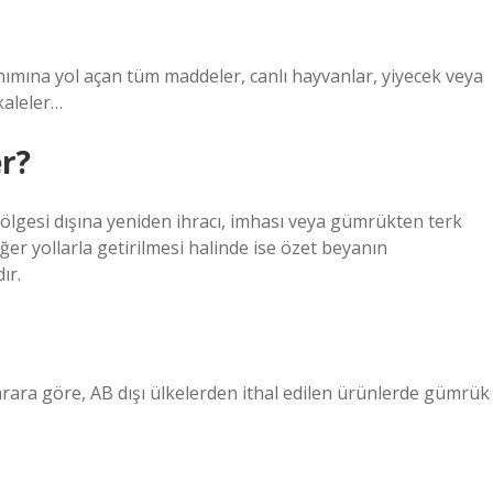
ımına yol açan tüm maddeler, canlı hayvanlar, yiyecek veya
kaleler…
r?
ölgesi dışına yeniden ihracı, imhası veya gümrükten terk
iğer yollarla getirilmesi halinde ise özet beyanın
ır.
ara göre, AB dışı ülkelerden ithal edilen ürünlerde gümrük