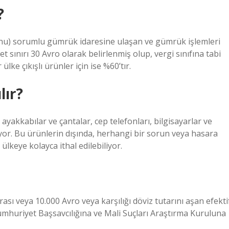
?
nu) sorumlu gümrük idaresine ulaşan ve gümrük işlemleri
sınırı 30 Avro olarak belirlenmiş olup, vergi sınıfına tabi
ülke çıkışlı ürünler için ise %60’tır.
lır?
 ayakkabılar ve çantalar, cep telefonları, bilgisayarlar ve
yor. Bu ürünlerin dışında, herhangi bir sorun veya hasara
lkeye kolayca ithal edilebiliyor.
ası veya 10.000 Avro veya karşılığı döviz tutarını aşan efekti
umhuriyet Başsavcılığına ve Mali Suçları Araştırma Kuruluna