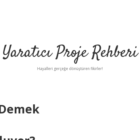
Yaratıcı Proje Rehberi
Hayalleri gerçeğe dönüştüren fikirler!
 Demek
ilbet