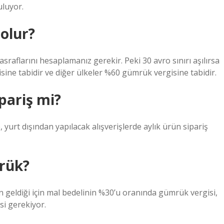
uluyor.
olur?
sraflarını hesaplamanız gerekir. Peki 30 avro sınırı aşılırsa
ine tabidir ve diğer ülkeler %60 gümrük vergisine tabidir.
pariş mi?
urt dışından yapılacak alışverişlerde aylık ürün sipariş
mrük?
an geldiği için mal bedelinin %30’u oranında gümrük vergisi,
i gerekiyor.