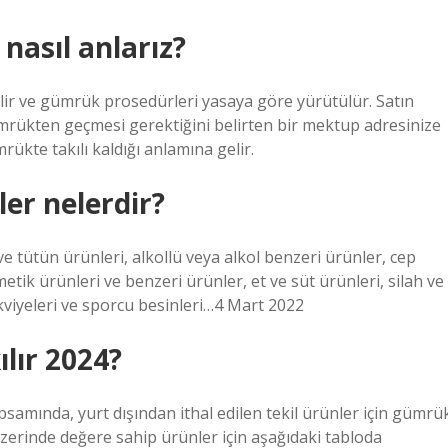
nasıl anlarız?
ilir ve gümrük prosedürleri yasaya göre yürütülür. Satın
ümrükten geçmesi gerektiğini belirten bir mektup adresinize
kte takılı kaldığı anlamına gelir.
r nelerdir?
ve tütün ürünleri, alkollü veya alkol benzeri ürünler, cep
tik ürünleri ve benzeri ürünler, et ve süt ürünleri, silah ve
akviyeleri ve sporcu besinleri…4 Mart 2022
lır 2024?
amında, yurt dışından ithal edilen tekil ürünler için gümrü
üzerinde değere sahip ürünler için aşağıdaki tabloda