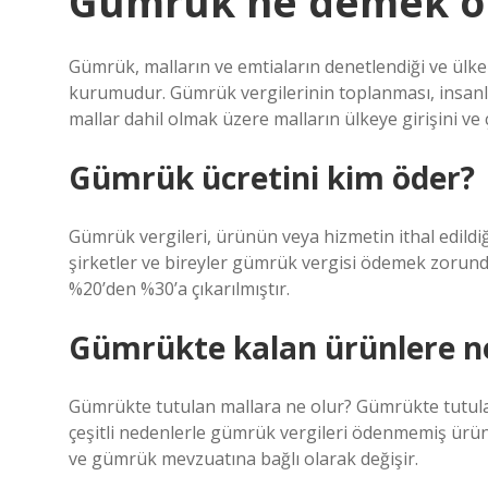
Gümrük ne demek o
Gümrük, malların ve emtiaların denetlendiği ve ülke
kurumudur. Gümrük vergilerinin toplanması, insanlar 
mallar dahil olmak üzere malların ülkeye girişini ve ç
Gümrük ücretini kim öder?
Gümrük vergileri, ürünün veya hizmetin ithal edildiği
şirketler ve bireyler gümrük vergisi ödemek zorund
%20’den %30’a çıkarılmıştır.
Gümrükte kalan ürünlere n
Gümrükte tutulan mallara ne olur? Gümrükte tutul
çeşitli nedenlerle gümrük vergileri ödenmemiş ürün
ve gümrük mevzuatına bağlı olarak değişir.