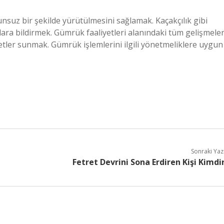
orunsuz bir şekilde yürütülmesini sağlamak. Kaçakçılık gibi
lara bildirmek. Gümrük faaliyetleri alanındaki tüm gelişmeler
ler sunmak. Gümrük işlemlerini ilgili yönetmeliklere uygun
Sonraki Yaz
Fetret Devrini Sona Erdiren Kişi Kimdi