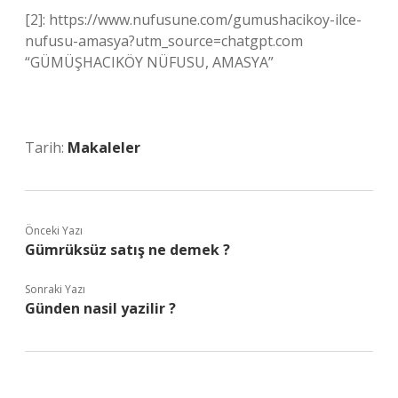
[2]: https://www.nufusune.com/gumushacikoy-ilce-
nufusu-amasya?utm_source=chatgpt.com
“GÜMÜŞHACIKÖY NÜFUSU, AMASYA”
Tarih:
Makaleler
Önceki Yazı
Gümrüksüz satış ne demek ?
Sonraki Yazı
Günden nasil yazilir ?