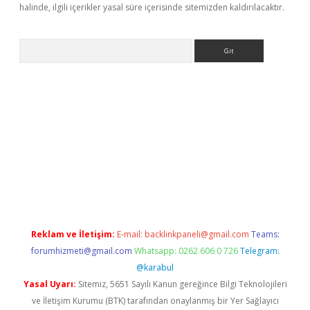
halinde, ilgili içerikler yasal süre içerisinde sitemizden kaldırılacaktır.
Arama
etci
tulipbet güncel
Reklam ve İletişim:
E-mail:
backlinkpaneli@gmail.com
Teams:
forumhizmeti@gmail.com
Whatsapp: 0262 606 0 726
Telegram:
@karabul
Yasal Uyarı:
Sitemiz, 5651 Sayılı Kanun gereğince Bilgi Teknolojileri
ve İletişim Kurumu (BTK) tarafından onaylanmış bir Yer Sağlayıcı