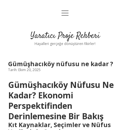
menüyü
Anasayfa
aç
Gizlilik Politikası
Yaratıcı Proje Rehberi
Yasal Uyarı
Hayalleri gerçeğe dönüştüren fikirler!
Hakkımızda
Gümüşhacıköy nüfusu ne kadar ?
Tarih: Ekim 20, 2025
Gümüşhacıköy Nüfusu Ne
Kadar? Ekonomi
Perspektifinden
Derinlemesine Bir Bakış
Kıt Kaynaklar, Seçimler ve Nüfus