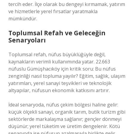
tercih eder. İlçe olarak bu dengeyi kırmamak, yatırım
ve hizmetlerle yerel fırsatlar yaratmakla
mümkündür.
Toplumsal Refah ve Geleceğin
Senaryoları
Toplumsal refah, nüfus büyüklüğüyle değil,
kaynakların verimli kullanımında yatar. 22.663
nüfuslu Gümüşhacıköy için kritik soru: Bu nüfus
zenginliği nasıl topluma yayılır? Eğitim, sağlık, ulaşım
yatırımları, yerel sanayi teşvikleri ve teknolojik
altyapılar, nüfusun ekonomik katkısını artırır.
İdeal senaryoda, nüfus çekim bölgesi haline gelir:
küçük ölçekli sanayi, organik tarım, butik turizm gibi
sektörlerde markalaşma sağlanır; gençler dönmeyi
düşünür; yerel tüketim ve üretim dengelenir. Kötü
senaryoda ise nüfusun azalmasıyla birlikte gelir