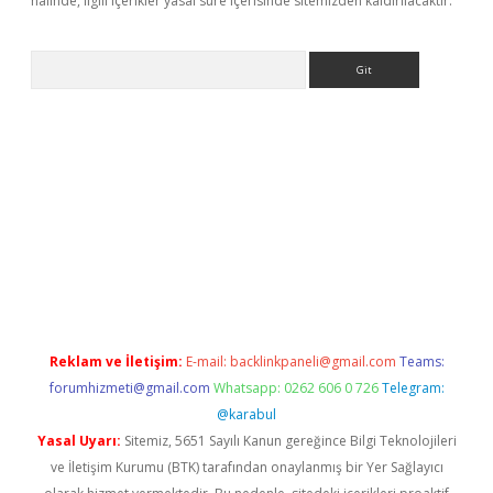
halinde, ilgili içerikler yasal süre içerisinde sitemizden kaldırılacaktır.
Arama
i
tulipbet güncel
Reklam ve İletişim:
E-mail:
backlinkpaneli@gmail.com
Teams:
forumhizmeti@gmail.com
Whatsapp: 0262 606 0 726
Telegram:
@karabul
Yasal Uyarı:
Sitemiz, 5651 Sayılı Kanun gereğince Bilgi Teknolojileri
ve İletişim Kurumu (BTK) tarafından onaylanmış bir Yer Sağlayıcı