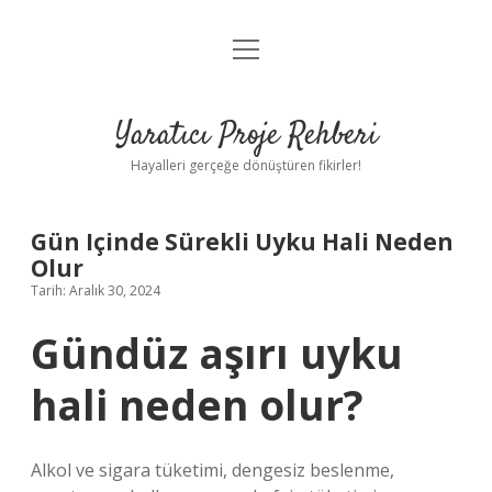
menüyü
Anasayfa
aç
Gizlilik Politikası
Yaratıcı Proje Rehberi
Yasal Uyarı
Hayalleri gerçeğe dönüştüren fikirler!
Hakkımızda
Gün Içinde Sürekli Uyku Hali Neden
Olur
Tarih: Aralık 30, 2024
Gündüz aşırı uyku
hali neden olur?
Alkol ve sigara tüketimi, dengesiz beslenme,