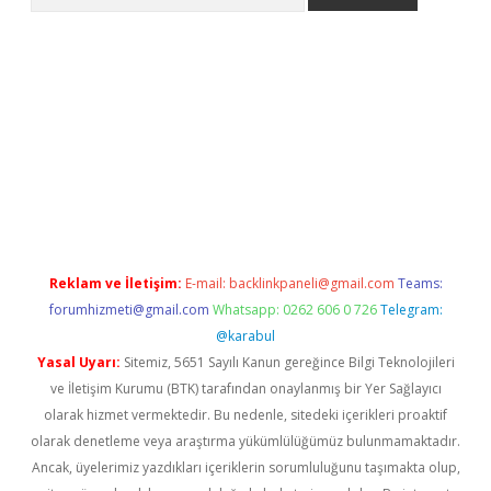
ş
betci
tulipbet güncel
Reklam ve İletişim:
E-mail:
backlinkpaneli@gmail.com
Teams:
forumhizmeti@gmail.com
Whatsapp: 0262 606 0 726
Telegram:
@karabul
Yasal Uyarı:
Sitemiz, 5651 Sayılı Kanun gereğince Bilgi Teknolojileri
ve İletişim Kurumu (BTK) tarafından onaylanmış bir Yer Sağlayıcı
olarak hizmet vermektedir. Bu nedenle, sitedeki içerikleri proaktif
olarak denetleme veya araştırma yükümlülüğümüz bulunmamaktadır.
Ancak, üyelerimiz yazdıkları içeriklerin sorumluluğunu taşımakta olup,