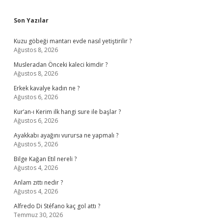
Sidebar
Son Yazılar
Kuzu göbeği mantarı evde nasıl yetiştirilir ?
Ağustos 8, 2026
Musleradan Önceki kaleci kimdir ?
Ağustos 8, 2026
Erkek kavalye kadın ne ?
Ağustos 6, 2026
Kur’an-ı Kerim ilk hangi sure ile başlar ?
Ağustos 6, 2026
Ayakkabı ayağını vurursa ne yapmalı ?
Ağustos 5, 2026
Bilge Kağan Etil nereli ?
Ağustos 4, 2026
Anlam zıttı nedir ?
Ağustos 4, 2026
Alfredo Di Stéfano kaç gol attı ?
Temmuz 30, 2026