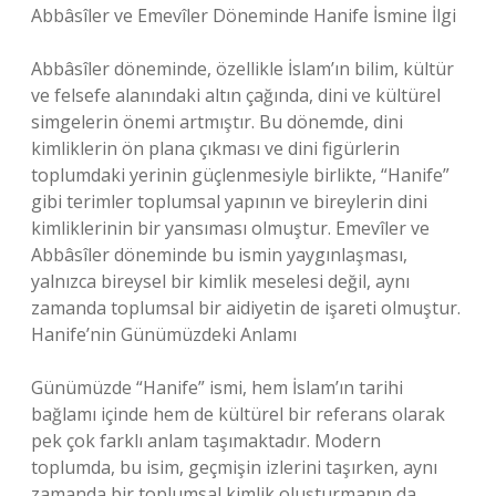
Abbâsîler ve Emevîler Döneminde Hanife İsmine İlgi
Abbâsîler döneminde, özellikle İslam’ın bilim, kültür
ve felsefe alanındaki altın çağında, dini ve kültürel
simgelerin önemi artmıştır. Bu dönemde, dini
kimliklerin ön plana çıkması ve dini figürlerin
toplumdaki yerinin güçlenmesiyle birlikte, “Hanife”
gibi terimler toplumsal yapının ve bireylerin dini
kimliklerinin bir yansıması olmuştur. Emevîler ve
Abbâsîler döneminde bu ismin yaygınlaşması,
yalnızca bireysel bir kimlik meselesi değil, aynı
zamanda toplumsal bir aidiyetin de işareti olmuştur.
Hanife’nin Günümüzdeki Anlamı
Günümüzde “Hanife” ismi, hem İslam’ın tarihi
bağlamı içinde hem de kültürel bir referans olarak
pek çok farklı anlam taşımaktadır. Modern
toplumda, bu isim, geçmişin izlerini taşırken, aynı
zamanda bir toplumsal kimlik oluşturmanın da