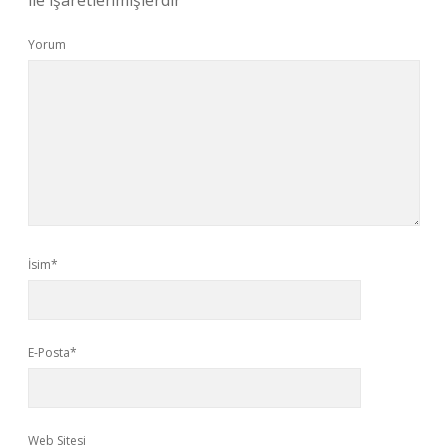
ile işaretlenmişlerdir
Yorum
İsim*
E-Posta*
Web Sitesi