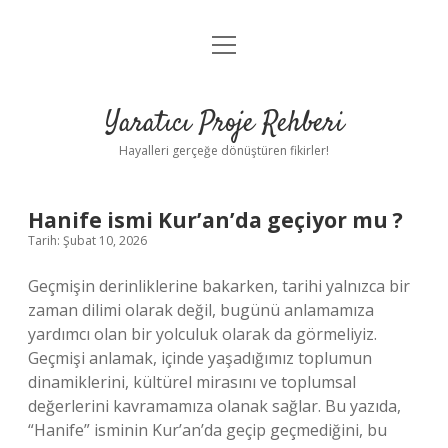
menüyü
Anasayfa
aç
Gizlilik Politikası
Yaratıcı Proje Rehberi
Yasal Uyarı
Hayalleri gerçeğe dönüştüren fikirler!
Hakkımızda
Hanife ismi Kur’an’da geçiyor mu ?
Tarih: Şubat 10, 2026
Geçmişin derinliklerine bakarken, tarihi yalnızca bir
zaman dilimi olarak değil, bugünü anlamamıza
yardımcı olan bir yolculuk olarak da görmeliyiz.
Geçmişi anlamak, içinde yaşadığımız toplumun
dinamiklerini, kültürel mirasını ve toplumsal
değerlerini kavramamıza olanak sağlar. Bu yazıda,
“Hanife” isminin Kur’an’da geçip geçmediğini, bu