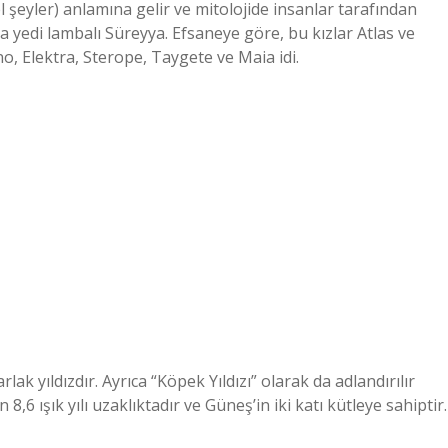
 şeyler) anlamına gelir ve mitolojide insanlar tarafından
da yedi lambalı Süreyya. Efsaneye göre, bu kızlar Atlas ve
no, Elektra, Sterope, Taygete ve Maia idi.
ak yıldızdır. Ayrıca “Köpek Yıldızı” olarak da adlandırılır
,6 ışık yılı uzaklıktadır ve Güneş’in iki katı kütleye sahiptir.