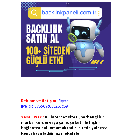
Reklam ve İletişim:
Skype:
live:.cid.575569c608265c69
Yasal Uyarı:
Bu internet sitesi, herhangi bir
marka, kurum veya şahıs şirketi ile hiçbir
bağlantısı bulunmamaktadır. Sitede yalnızca
kendi hazırladığımız makaleler