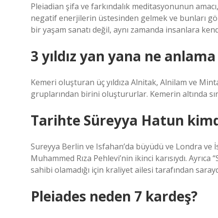
Pleiadian şifa ve farkındalık meditasyonunun amacı, 
negatif enerjilerin üstesinden gelmek ve bunları gö
bir yaşam sanatı değil, aynı zamanda insanlara kend
3 yıldız yan yana ne anlama 
Kemeri oluşturan üç yıldıza Alnitak, Alnilam ve Minta
gruplarından birini oluştururlar. Kemerin altında sıra
Tarihte Süreyya Hatun kimd
Sureyya Berlin ve Isfahan’da büyüdü ve Londra ve İsv
Muhammed Rıza Pehlevi’nin ikinci karısıydı. Ayrıca “
sahibi olamadığı için kraliyet ailesi tarafından sarayd
Pleiades neden 7 kardeş?