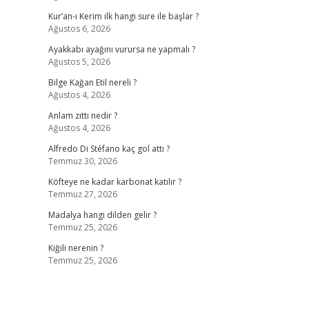
Kur’an-ı Kerim ilk hangi sure ile başlar ?
Ağustos 6, 2026
Ayakkabı ayağını vurursa ne yapmalı ?
Ağustos 5, 2026
Bilge Kağan Etil nereli ?
Ağustos 4, 2026
Anlam zıttı nedir ?
Ağustos 4, 2026
.
Alfredo Di Stéfano kaç gol attı ?
Temmuz 30, 2026
Köfteye ne kadar karbonat katılır ?
Temmuz 27, 2026
Madalya hangi dilden gelir ?
Temmuz 25, 2026
Kiğili nerenin ?
Temmuz 25, 2026