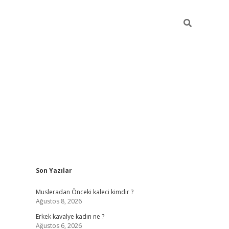
Sidebar
Son Yazılar
iriş
piabellacasino
hiltonbet giriş
betexper.xyz
betci giriş
betci
t
Musleradan Önceki kaleci kimdir ?
Ağustos 8, 2026
Erkek kavalye kadın ne ?
Ağustos 6, 2026