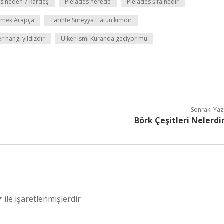
es neden 7 kardeş
Pleiades nerede
Pleiades şifa nedir
emek Arapça
Tarihte Süreyya Hatun kimdir
r hangi yıldızdır
Ülker ismi Kuranda geçiyor mu
Sonraki Yaz
Börk Çeşitleri Nelerdi
*
ile işaretlenmişlerdir