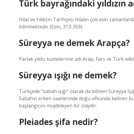
Türk bayrağındaki yıldızın a
Hilal ve Yıldızın Tarihçesi Hilalin çok eski zamanla
bilinmektedir (Esin, 313-359).
Süreyya ne demek Arapça?
Parlak yıldız kümelerinin adı Arap, Fars ve Türk ede
Süreyya ışığı ne demek?
Türkçede “sabah ışığı” olarak da bilinen Süreyya Işı
Sabahın erken saatlerinde doğu ufkunda beliren bu
başlangıcını müjdeleyen bir olaydır.
Pleiades şifa nedir?