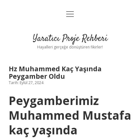
menüyü
Anasayfa
aç
Gizlilik Politikası
Yaratıcı Proje Rehberi
Yasal Uyarı
Hayalleri gerçeğe dönüştüren fikirler!
Hakkımızda
Hz Muhammed Kaç Yaşında
Peygamber Oldu
Tarih: Eylül 27, 2024
Peygamberimiz
Muhammed Mustafa
kaç yaşında