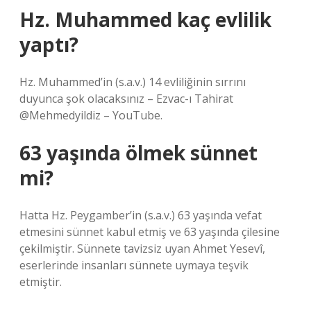
Hz. Muhammed kaç evlilik
yaptı?
Hz. Muhammed’in (s.a.v.) 14 evliliğinin sırrını
duyunca şok olacaksınız – Ezvac-ı Tahirat
@Mehmedyildiz – YouTube.
63 yaşında ölmek sünnet
mi?
Hatta Hz. Peygamber’in (s.a.v.) 63 yaşında vefat
etmesini sünnet kabul etmiş ve 63 yaşında çilesine
çekilmiştir. Sünnete tavizsiz uyan Ahmet Yesevî,
eserlerinde insanları sünnete uymaya teşvik
etmiştir.