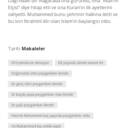
Dağı’ndaki bir mağarada ona göründü, ona “Allah’ın
Elçisi” diye hitap etti ve ona Kuran’ın ilk ayetlerini
vahyetti. Muhammed bunu şehrinin halkına iletti ve
bu son İbrahimî din olan İslam’ın başlangıcı oldu.
Tarih:
Makaleler
610 yılında ne olmuştur
63 yaşında ölmek sünnet mi
Doğmadan ölen peygamber kimdir
En genç ölen peygamber kimdir
En küçük yaşta peygamber olan kimdir
En yaşlı peygamber kimdir
Hazreti Muhammet kaç yaşında peygamber oldu
Hz Muhammed kaç evlilik yaptı