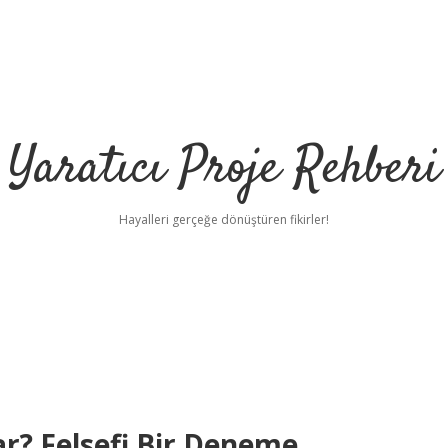
Yaratıcı Proje Rehberi
Hayalleri gerçeğe dönüştüren fikirler!
ilbet mobil
rar? Felsefi Bir Deneme