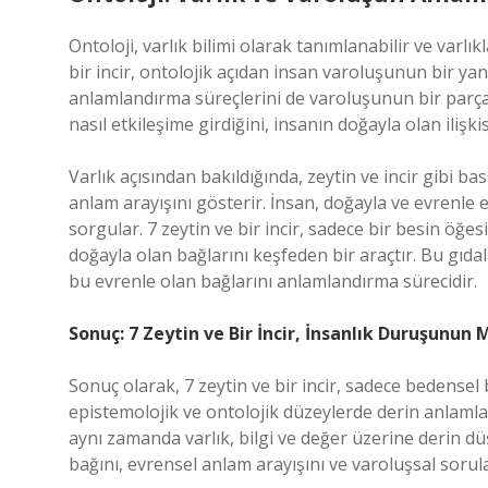
Ontoloji, varlık bilimi olarak tanımlanabilir ve varlı
bir incir, ontolojik açıdan insan varoluşunun bir yansı
anlamlandırma süreçlerini de varoluşunun bir parçası 
nasıl etkileşime girdiğini, insanın doğayla olan ilişki
Varlık açısından bakıldığında, zeytin ve incir gibi ba
anlam arayışını gösterir. İnsan, doğayla ve evrenle 
sorgular. 7 zeytin ve bir incir, sadece bir besin öğ
doğayla olan bağlarını keşfeden bir araçtır. Bu gıda
bu evrenle olan bağlarını anlamlandırma sürecidir.
Sonuç: 7 Zeytin ve Bir İncir, İnsanlık Duruşunun
Sonuç olarak, 7 zeytin ve bir incir, sadece bedensel b
epistemolojik ve ontolojik düzeylerde derin anlamlar
aynı zamanda varlık, bilgi ve değer üzerine derin düş
bağını, evrensel anlam arayışını ve varoluşsal sorul