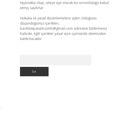
taşımakta olup, siteye üye olarak bu sorumluluğu kabul
etmiş sayılırlar.
Hukuka ve yasal düzenlemelere aykırı olduğunu
düşündüğünüz içerikleri,
backlinkpanelicomtr@gmail.com
adresine bildirmeniz
halinde, ilgili içerikler yasal süre içerisinde sitemizden
kaldırılacaktır.
Arama
e
;