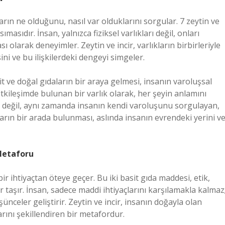
kların ne olduğunu, nasıl var olduklarını sorgular. 7 zeytin ve
masıdır. İnsan, yalnızca fiziksel varlıkları değil, onları
olarak deneyimler. Zeytin ve incir, varlıkların birbirleriyle
sini ve bu ilişkilerdeki dengeyi simgeler.
sit ve doğal gıdaların bir araya gelmesi, insanın varoluşsal
etkileşimde bulunan bir varlık olarak, her şeyin anlamını
esi değil, aynı zamanda insanın kendi varoluşunu sorgulayan,
ların bir arada bulunması, aslında insanın evrendeki yerini v
 Metaforu
ir ihtiyaçtan öteye geçer. Bu iki basit gıda maddesi, etik,
 taşır. İnsan, sadece maddi ihtiyaçlarını karşılamakla kalmaz
ünceler geliştirir. Zeytin ve incir, insanın doğayla olan
arını şekillendiren bir metafordur.