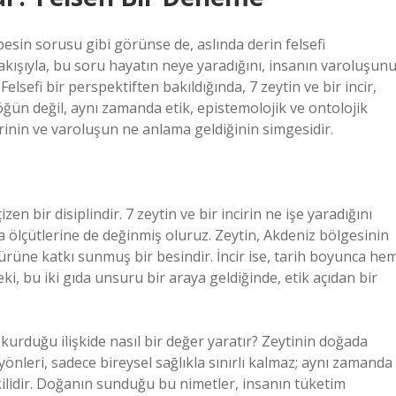
besin sorusu gibi görünse de, aslında derin felsefi
bakışıyla, bu soru hayatın neye yaradığını, insanın varoluşun
elsefi bir perspektiften bakıldığında, 7 zeytin ve bir incir,
r öğün değil, aynı zamanda etik, epistemolojik ve ontolojik
erinin ve varoluşun ne anlama geldiğinin simgesidir.
çizen bir disiplindir. 7 zeytin ve bir incirin ne işe yaradığını
 ölçütlerine de değinmiş oluruz. Zeytin, Akdeniz bölgesinin
türüne katkı sunmuş bir besindir. İncir ise, tarih boyunca he
ki, bu iki gıda unsuru bir araya geldiğinde, etik açıdan bir
a kurduğu ilişkide nasıl bir değer yaratır? Zeytinin doğada
i yönleri, sadece bireysel sağlıkla sınırlı kalmaz; aynı zamanda
kilidir. Doğanın sunduğu bu nimetler, insanın tüketim