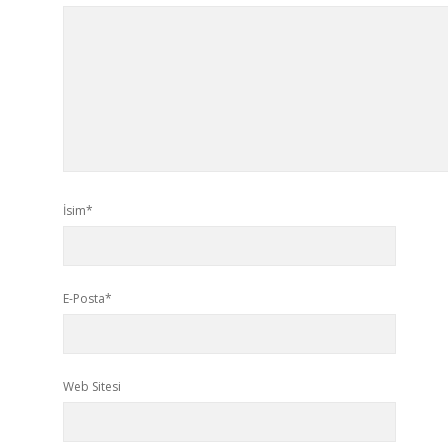
İsim*
E-Posta*
Web Sitesi