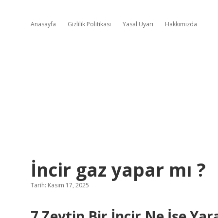
Anasayfa
Gizlilik Politikası
Yasal Uyarı
Hakkımızda
İncir gaz yapar mı ?
Tarih: Kasım 17, 2025
7 Zeytin Bir İncir Ne İşe Ya