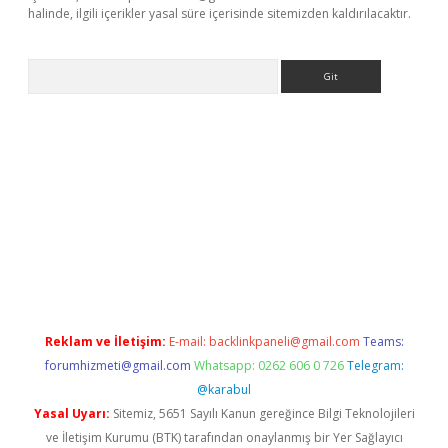
halinde, ilgili içerikler yasal süre içerisinde sitemizden kaldırılacaktır.
Arama
betci
tulipbet güncel
Reklam ve İletişim:
E-mail:
backlinkpaneli@gmail.com
Teams:
forumhizmeti@gmail.com
Whatsapp: 0262 606 0 726
Telegram:
@karabul
Yasal Uyarı:
Sitemiz, 5651 Sayılı Kanun gereğince Bilgi Teknolojileri
ve İletişim Kurumu (BTK) tarafından onaylanmış bir Yer Sağlayıcı