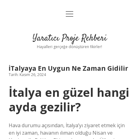
menüyü
Anasayfa
aç
Gizlilik Politikası
Yaratıcı Proje Rehberi
Yasal Uyarı
Hayalleri gerçeğe dönüştüren fikirler!
Hakkımızda
İTalyaya En Uygun Ne Zaman Gidilir
Tarih: Kasım 26, 2024
İtalya en güzel hangi
ayda gezilir?
Hava durumu açısından, İtalya’yı ziyaret etmek için
en iyi zaman, havanın ılıman olduğu Nisan ve