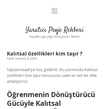
menüyü
Anasayfa
aç
Gizlilik Politikası
Yaratıcı Proje Rehberi
Yasal Uyarı
Hayalleri gerçeğe dönüştüren fikirler!
Hakkımızda
Kalıtsal özellikleri kim taşır ?
Tarih: Haziran 4, 2026
Saytasinsaat’ya hoş geldiniz. Bu yazımızda Kalıtsal
özellikleri kim taşır konusunu sade ve net bir dille
anlatıyoruz.
Öğrenmenin Dönüştürücü
Gücüyle Kalıtsal