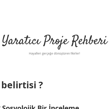
Yaratıcı Proje Rehberi
Hayalleri gerçeğe dönüştüren fikirler!
belirtisi ?
ilbet mobil 
? Sosyolojik Bir İnceleme