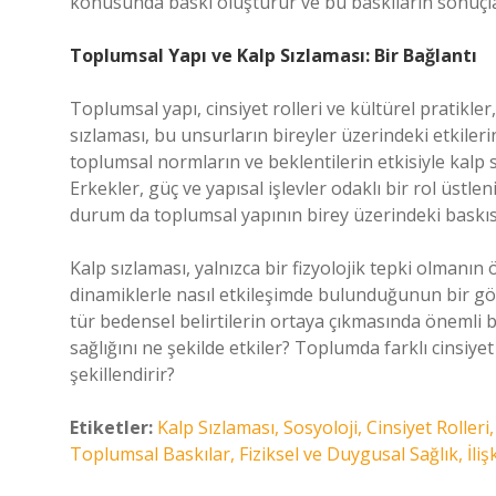
konusunda baskı oluşturur ve bu baskıların sonuçlar
Toplumsal Yapı ve Kalp Sızlaması: Bir Bağlantı
Toplumsal yapı, cinsiyet rolleri ve kültürel pratikler
sızlaması, bu unsurların bireyler üzerindeki etkiler
toplumsal normların ve beklentilerin etkisiyle kalp sı
Erkekler, güç ve yapısal işlevler odaklı bir rol üstleni
durum da toplumsal yapının birey üzerindeki baskısı
Kalp sızlaması, yalnızca bir fizyolojik tepki olmanın
dinamiklerle nasıl etkileşimde bulunduğunun bir gös
tür bedensel belirtilerin ortaya çıkmasında önemli bir
sağlığını ne şekilde etkiler? Toplumda farklı cinsiyet 
şekillendirir?
Etiketler:
Kalp Sızlaması, Sosyoloji, Cinsiyet Roller
Toplumsal Baskılar, Fiziksel ve Duygusal Sağlık, İlişk