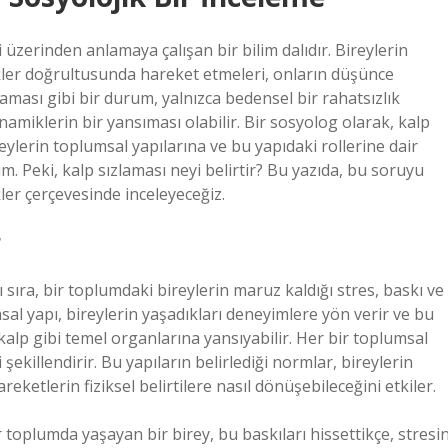
ri üzerinden anlamaya çalışan bir bilim dalıdır. Bireylerin
tikler doğrultusunda hareket etmeleri, onların düşünce
sızlaması gibi bir durum, yalnızca bedensel bir rahatsızlık
amiklerin bir yansıması olabilir. Bir sosyolog olarak, kalp
reylerin toplumsal yapılarına ve bu yapıdaki rollerine dair
. Peki, kalp sızlaması neyi belirtir? Bu yazıda, bu soruyu
kler çerçevesinde inceleyeceğiz.
r
 sıra, bir toplumdaki bireylerin maruz kaldığı stres, baskı ve
sal yapı, bireylerin yaşadıkları deneyimlere yön verir ve bu
kalp gibi temel organlarına yansıyabilir. Her bir toplumsal
i şekillendirir. Bu yapıların belirlediği normlar, bireylerin
eketlerin fiziksel belirtilere nasıl dönüşebileceğini etkiler.
 toplumda yaşayan bir birey, bu baskıları hissettikçe, stresi