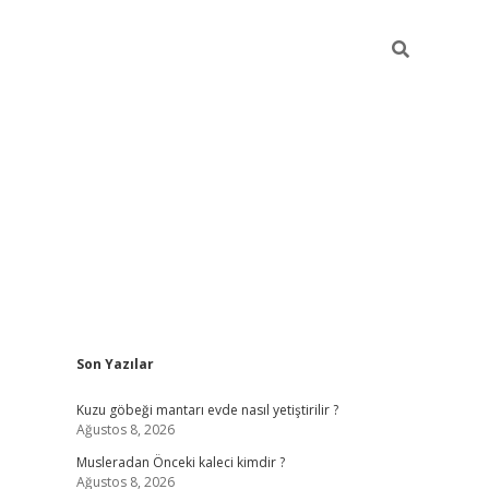
Sidebar
Son Yazılar
giriş
piabellacasino
hiltonbet giriş
betexper.xyz
betci giriş
betci
Kuzu göbeği mantarı evde nasıl yetiştirilir ?
Ağustos 8, 2026
Musleradan Önceki kaleci kimdir ?
Ağustos 8, 2026