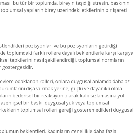
zlaması, bu tür bir toplumda, bireyin taşıdığı stresin, baskının
oplumsal yapıların birey üzerindeki etkilerinin bir işareti
üstlendikleri pozisyonları ve bu pozisyonların getirdiği
kle toplumdaki farklı rollere dayalı beklentilerle karşı karşıy
ziksel tepkilerini nasıl şekillendirdiği, toplumsal normların
 göstergesidir.
şlevlere odaklanan rolleri, onlara duygusal anlamda daha az
 durumlarını dışa vurmak yerine, güçlü ve dayanıklı olma
ıların bedensel bir reaksiyon olarak kalp sızlamasına yol
bazen içsel bir baskı, duygusal yük veya toplumsal
rkeklerin toplumsal rolleri gereği gösteremedikleri duygusa
Toplumun beklentileri, kadınların genellikle daha fazla