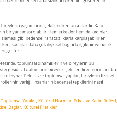
ı bazen bedensel rahatsızlıklarla kendini gösterebilir.
, bireylerin yaşamlarını şekillendiren unsurlardır. Kalp
inin bir yansıması olabilir. Hem erkekler hem de kadınlar,
zlaması gibi bedensel rahatsızlıklarla karşılaşabilirler.
rken, kadınlar daha çok ilişkisel bağlarla ilgilenir ve her iki
nı gösterir.
 ötesinde, toplumsal dinamiklerin ve bireylerin bu
tergesidir. Toplumların bireyleri şekillendiren normları, bu
 rol oynar. Peki, sizce toplumsal yapılar, bireylerin fiziksel
rollerinin varlığı, insanların bedensel tepkilerini nasıl
i, Toplumsal Yapılar, Kültürel Normlar, Erkek ve Kadın Rolleri,
isel Bağlar, Kültürel Pratikler