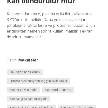
Kan dondurulur mu?
Kullanmadan önce, plazma eriticiler kullanılarak
37°C’de eritilmelidir. Daha yüksek sıcaklıklar
pıhtılaşma faktörlerini ve proteinleri bozar. Ürün
eritildikten hemen sonra kullanılmalıdır. Tekrar
dondurulmamalıdır.
Tarih:
Makaleler
Emülsiyon nedir örnek
Eritrosit süspansiyonu kaç gün saklanabilir
Kan bir çözelti midir
Kan dondurulur mu
Kan hangi karışım örneğidir
Kan hangi sıvı olarak adlandırılır
Kan hangi tür karışımdır