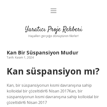
menüyü
Anasayfa
aç
Gizlilik Politikası
Yaratıcı Proje Rehberi
Yasal Uyarı
Hayalleri gerçeğe dönüştüren fikirler!
Hakkımızda
Kan Bir Süspansiyon Mudur
Tarih: Kasım 1, 2024
Kan süspansiyon mı?
Kan, bir süspansiyonun kısmi davranışına sahip
kolloidal bir çözeltidir!6 Nisan 2017Kan, bir
süspansiyonun kısmi davranışına sahip kolloidal bir
çözeltidir!6 Nisan 2017